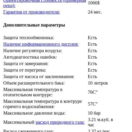
Ориентировочная стоимость (примерная
1066$
цена):
Гарантия от производителя:
24 мес.
Дополнительные параметры
Защита теплообменника:
Есть
Наличие информационного дисплея:
Есть
Наличие регулятора воздуха:
Есть
Автодиагностика ошибок:
Есть
Защита от замерзания:
Есть
Защита от перегрева:
Есть
Защита от насоса от заклинивания:
Есть
Объем расширительного бака:
10 литров
Максимальная температура в
76C°
отопительном контруре:
Максимальная температура в контруре
57C°
горячего водоснабжения:
Максимальное давление воды:
10 бар
3.21 м.куб. в
Максимальный
расход природного газа:
час
Расход сжиженного газа:
2.37 кг./час