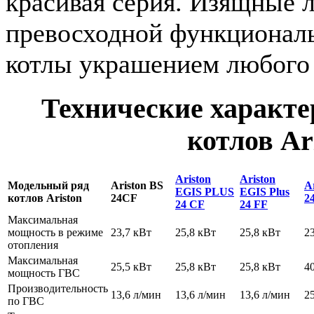
красивая серия. Изящные л
превосходной функционал
котлы украшением любого
Технические характе
котлов Ar
Ariston
Ariston
Модельный ряд
Ariston BS
A
EGIS PLUS
EGIS Plus
котлов Ariston
24CF
2
24 CF
24 FF
Максимальная
мощность в режиме
23,7 кВт
25,8 кВт
25,8 кВт
2
отопления
Максимальная
25,5 кВт
25,8 кВт
25,8 кВт
4
мощность ГВС
Производительность
13,6 л/мин
13,6 л/мин
13,6 л/мин
2
по ГВС