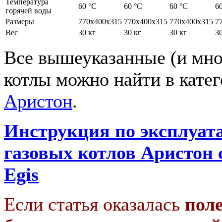
Температура
60 °C
60 °C
60 °C
6
горячей воды
Размеры
770х400х315
770х400х315
770х400х315
7
Вес
30 кг
30 кг
30 кг
30
Все вышеуказанные (и мно
котлы можно найти в кате
Аристон
.
Инструкция по эксплуат
газовых котлов Аристон с
Egis
Если статья оказалась
пол