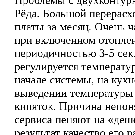
Проблемы с двухконтур
Рёда. Большой перерасх
платы за месяц. Очень ч
при включенном отоплен
периодичностью 3-5 сек
регулируется температу
начале системы, на кухн
выведении температуры
кипяток. Причина непон
сервиса пеняют на «деш
результат качество его 