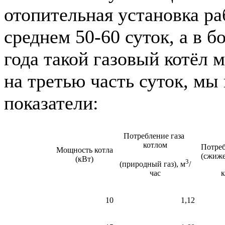
отопительная установка ра
среднем 50-60 суток, а в б
года такой газовый котёл 
на третью часть суток, м
показатели:
Потребление газа
котлом
Потреб
Мощность котла
(сжиже
(кВт)
3
(природный газ), м
/
к
час
10
1,12