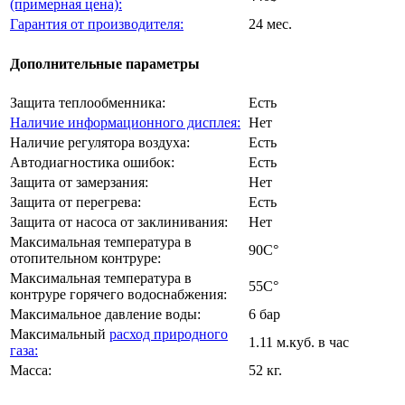
(примерная цена):
Гарантия от производителя:
24 мес.
Дополнительные параметры
Защита теплообменника:
Есть
Наличие информационного дисплея:
Нет
Наличие регулятора воздуха:
Есть
Автодиагностика ошибок:
Есть
Защита от замерзания:
Нет
Защита от перегрева:
Есть
Защита от насоса от заклинивания:
Нет
Максимальная температура в
90C°
отопительном контруре:
Максимальная температура в
55C°
контруре горячего водоснабжения:
Максимальное давление воды:
6 бар
Максимальный
расход природного
1.11 м.куб. в час
газа:
Масса:
52 кг.