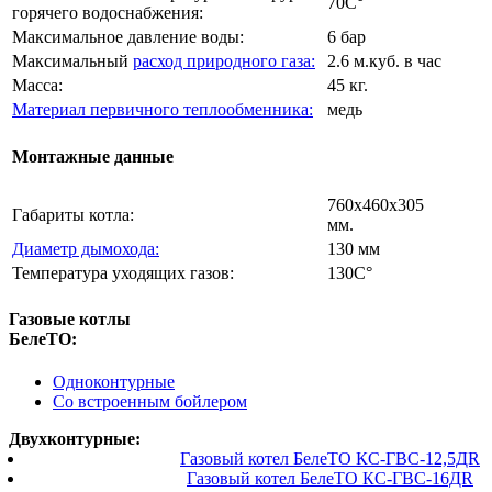
70C°
горячего водоснабжения:
Максимальное давление воды:
6 бар
Максимальный
расход природного газа:
2.6 м.куб. в час
Масса:
45 кг.
Материал первичного теплообменника:
медь
Монтажные данные
760х460х305
Габариты котла:
мм.
Диаметр дымохода:
130 мм
Температура уходящих газов:
130C°
Газовые котлы
БелеТО:
Одноконтурные
Со встроенным бойлером
Двухконтурные:
Газовый котел БелеТО КС-ГВС-12,5ДR
Газовый котел БелеТО КС-ГВС-16ДR