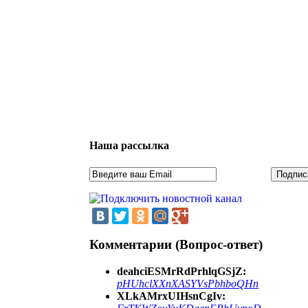
Наша рассылка
Комментарии (Вопрос-ответ)
deahciESMrRdPrhlqGSjZ:
pHUhclXXnXASYVsPbhboQHn
XLkAMrxUIHsnCgIv: