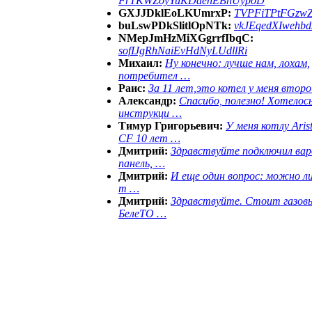
FrTKWZoyYuKDaenEBhUypoD
GXJJDklEoLKUmrxP:
TVPFiTPtFGzw
buLswPDkSlitlOpNTk:
vkJEqedXIwehb
NMepJmHzMiXGgrrfIbqC:
sofIJgRhNaiEvHdNyLUdllRi
Михаил:
Ну конечно: лучше нам, лохам,
потребител …
Раис:
За 11 лет,это котел у меня второ
Александр:
Спасибо, полезно! Хотелос
инструкци …
Тимур Григорьевич:
У меня котлу Aris
CF 10 лет …
Дмитрий:
Здравствуйте подключил ва
панель, …
Дмитрий:
И еще один вопрос: можно ли
т …
Дмитрий:
Здравствуйте. Стоит газов
БелеТО …