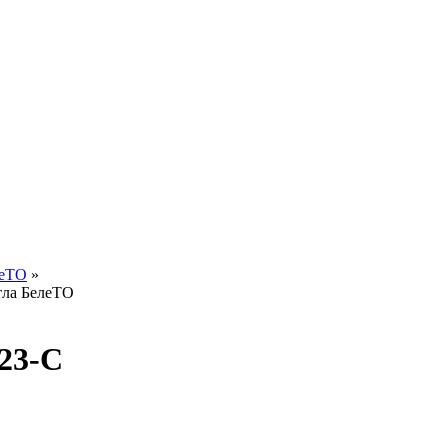
леТО
»
тла БелеТО
23-С