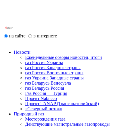
на сайте
в интернете
Новости
Еженедельные обзоры новостей, итоги
газ Россия Украина
газ Россия Западные страны
газ Россия Восточные страны
газ Украина Западные страны
газ Беларусь Венесуэла
газ Беларусь Россия
Газ Россия — Турция
Проект Nabucco
Проект TANAP (Трансанатолийский)
«Северный поток»
Природный газ
Месторождения газа
Действующие магистральные газопроводы