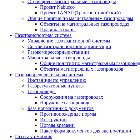
Строящиеся магистральные газопроводы
Проект Nabucco
Проект TANAP (Трансанатолийский)
Общие понятия по магистральным газопроводам
Объекты на магистральных газопроводах
Правила охраны
Газотранспортная система
Управление газотранспорной системы
Состав газотранспортной организации
Газокомпрессорные станции
Магистральные газопроводы
Общие понятия по магистральным газопрово
Объекты магистральных газопроводов
Газораспределительная система
Инстанции по управлению
Газорегуляторные пункты
Газопроводы
Сооружения на газопроводах
Наружные газопроводы
База нормативных документов
Противопожарные нормы
Инструкции
Нормы времени
Пакет форм документов для эксплуатации
Газ и автомобиль