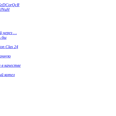
ZeDCorQcR
dJNuH
й,через …
ь бы
ton Clas 24
рочную
 в качестве
ый котел