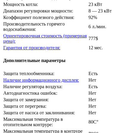
Мощность котла:
23 кВт
Диапазон регулировки мощности:
8 — 23 кВт
Коэффициент полезного действия:
92%
Производительность горячего
6 л./мин.
водоснабжения:
Ориентировочная стоимость (примерная
777$
цена):
Гарантия от производителя:
12 мес.
Дополнительные параметры
Защита теплообменника:
Есть
Наличие информационного дисплея:
Нет
Наличие регулятора воздуха:
Есть
Автодиагностика ошибок:
Нет
Защита от замерзания:
Нет
Защита от перегрева:
Нет
Защита от насоса от заклинивания:
Нет
Максимальная температура в
80C°
отопительном контруре:
Максимальная температура в контруре