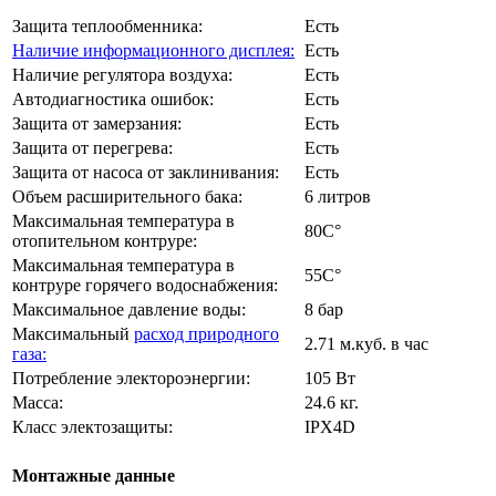
Защита теплообменника:
Есть
Наличие информационного дисплея:
Есть
Наличие регулятора воздуха:
Есть
Автодиагностика ошибок:
Есть
Защита от замерзания:
Есть
Защита от перегрева:
Есть
Защита от насоса от заклинивания:
Есть
Объем расширительного бака:
6 литров
Максимальная температура в
80C°
отопительном контруре:
Максимальная температура в
55C°
контруре горячего водоснабжения:
Максимальное давление воды:
8 бар
Максимальный
расход природного
2.71 м.куб. в час
газа:
Потребление электороэнергии:
105 Вт
Масса:
24.6 кг.
Класс электозащиты:
IPX4D
Монтажные данные