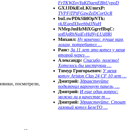
FrTKWZoyYuKDaenEBhUypoD
GXJJDklEoLKUmrxP:
TVPFiTPtFGzwZeDCorQcR
buLswPDkSlitlOpNTk:
vkJEqedXIwehbdJNuH
NMepJmHzMiXGgrrfIbqC:
sofIJgRhNaiEvHdNyLUdllRi
Михаил:
Ну конечно: лучше нам,
лохам, потребител …
Раис:
За 11 лет,это котел у меня
второй,через …
Александр:
Спасибо, полезно!
Хотелось бы инструкци …
Тимур Григорьевич:
У меня
котлу Ariston Clas 24 CF 10 лет …
Дмитрий:
Здравствуйте
зовики, посмотрели,
подключил варочную панель, …
Дмитрий:
И еще один вопрос:
можно ли в качестве т …
Дмитрий:
Здравствуйте. Стоит
газовый котел БелеТО …