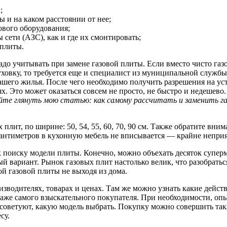
;
 и на каком расстоянии от нее;
ового оборудования;
 сети (АЗС), как и где их смонтировать;
 плиты.
до учитывать при замене газовой плиты. Если вместо чисто газ
ховку, то требуется еще и специалист из муниципальной службы
ашего жилья. После чего необходимо получить разрешения на ус
. Это может оказаться совсем не просто, не быстро и недешево
обуйте глянуть мою статью: как самому рассчитать и заменить 
плит, по ширине: 50, 54, 55, 60, 70, 90 см. Также обратите вним
у сантиметров в кухонную мебель не вписывается — крайне непри
 к поиску модели плиты. Конечно, можно объехать десяток супер
ый вариант. Рынок газовых плит настолько велик, что разобратьс
ой газовой плиты не выходя из дома.
водителях, товарах и ценах. Там же можно узнать какие дейст
даже самого взыскательного покупателя. При необходимости, о
оветуют, какую модель выбрать. Покупку можно совершить такж
су.