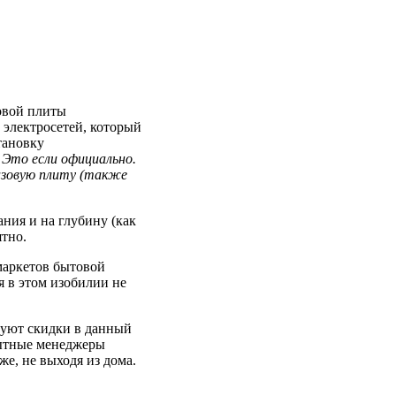
овой плиты
 электросетей, который
тановку
.
Это если официально.
газовую плиту (также
ания и на глубину (как
ятно.
маркетов бытовой
я в этом изобилии не
вуют скидки в данный
пытные менеджеры
е, не выходя из дома.