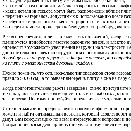
• как лучше разместить плиту, с учетом пожаробезопасности;
• каким образом поставить мебель и закрепить навесные шкафы
• какие детали интерьера могут быть расположены вблизи плиты
• перечень материалов, допустимых к использованию возле газ
• требуется ли дополнительная электророзетка и автомат защиты
• определить места прокладки кабеля для электрооборудования
Все вышеперечисленное — только часть положений, которые на
планируется приобрести газовую варочную панель и электро ду
определит возможность увеличения нагрузки на электросети В
дополнительного электрооборудования в нескольких инстанциях
А вообще если по уму, и руки из задницы не растут, то попр
на плиту с электрическим духовым шкафом).
Нужно помнить, что есть несколько типоразмеров стола газовых 
правило 50, 60 см), а то бывает выберешь плиту, а она на пар
Когда подготовительная работа завершена, смело приступайте
техники, потратить несколько дней и так и не выбрать достойн
так то легко. Поэтому, попробуйте определиться с моделью нов
Интернет-магазины предоставляют полную информацию о произ
момент и найти оптимальный вариант, который удовлетворит 
дадут Вам консультацию по всем интересующим вопросам и пос
Понравившуюся модель привезут по указанному клиентом адре