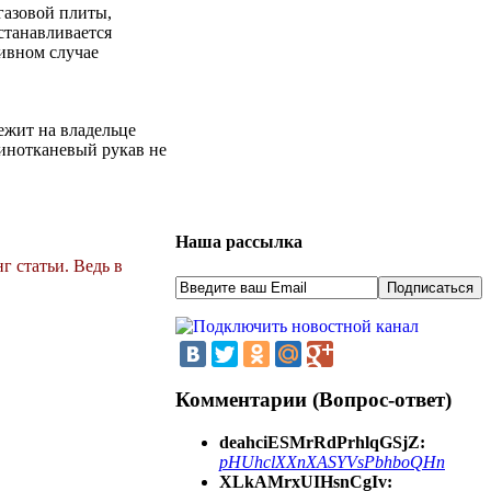
газовой плиты,
станавливается
тивном случае
лежит на владельце
зинотканевый рукав не
Наша рассылка
г статьи. Ведь в
Комментарии (Вопрос-ответ)
deahciESMrRdPrhlqGSjZ:
pHUhclXXnXASYVsPbhboQHn
XLkAMrxUIHsnCgIv: