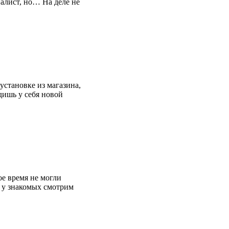
алист, но… На деле не
установке из магазина,
дишь у себя новой
ое время не могли
е у знакомых смотрим