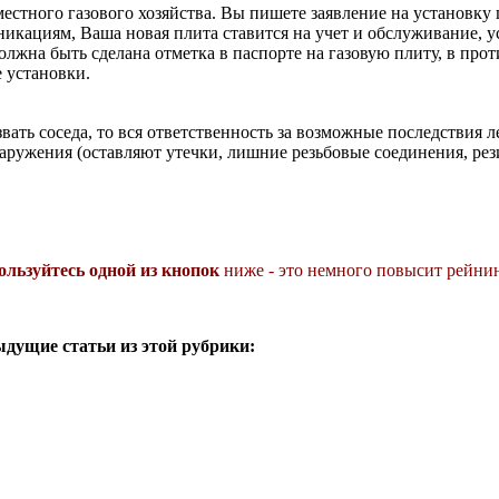
стного газового хозяйства. Вы пишете заявление на установку 
никациям, Ваша новая плита ставится на учет и обслуживание, у
олжна быть сделана отметка в паспорте на газовую плиту, в про
 установки.
вать соседа, то вся ответственность за возможные последствия 
наружения (оставляют утечки, лишние резьбовые соединения, ре
ользуйтесь одной из кнопок
ниже - это немного повысит рейнин
ыдущие статьи из этой рубрики: