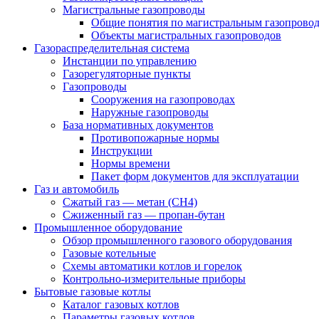
Магистральные газопроводы
Общие понятия по магистральным газопрово
Объекты магистральных газопроводов
Газораспределительная система
Инстанции по управлению
Газорегуляторные пункты
Газопроводы
Сооружения на газопроводах
Наружные газопроводы
База нормативных документов
Противопожарные нормы
Инструкции
Нормы времени
Пакет форм документов для эксплуатации
Газ и автомобиль
Сжатый газ — метан (CH4)
Сжиженный газ — пропан-бутан
Промышленное оборудование
Обзор промышленного газового оборудования
Газовые котельные
Схемы автоматики котлов и горелок
Контрольно-измерительные приборы
Бытовые газовые котлы
Каталог газовых котлов
Параметры газовых котлов