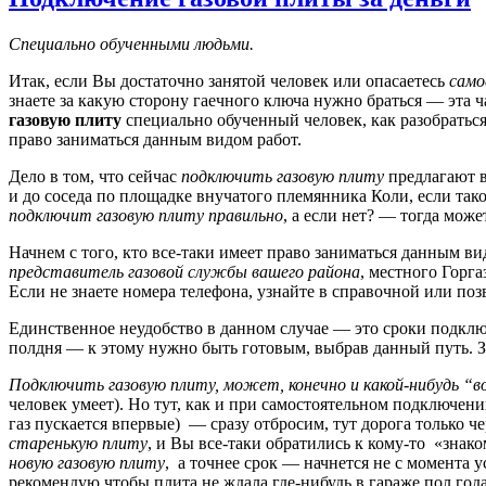
Специально обученными людьми.
Итак, если Вы достаточно занятой человек или опасаетесь
само
знаете за какую сторону гаечного ключа нужно браться — эта ч
газовую плиту
специально обученный человек, как разобраться 
право заниматься данным видом работ.
Дело в том, что сейчас
подключить газовую плиту
предлагают в
и до соседа по площадке внучатого племянника Коли, если так
подключит газовую плиту правильно
, а если нет? — тогда мож
Начнем с того, кто все-таки имеет право заниматься данным в
представитель газовой службы вашего района
, местного Горга
Если не знаете номера телефона, узнайте в справочной или поз
Единственное неудобство в данном случае — это сроки подключе
полдня — к этому нужно быть готовым, выбрав данный путь. З
Подключить газовую плиту, может, конечно и какой-нибудь “
человек умеет). Но тут, как и при самостоятельном подключен
газ пускается впервые) — сразу отбросим, тут дорога только че
старенькую плиту
, и Вы все-таки обратились к кому-то «знако
новую газовую плиту
, а точнее срок — начнется не с момента 
рекомендую чтобы плита не ждала где-нибудь в гараже пол года,