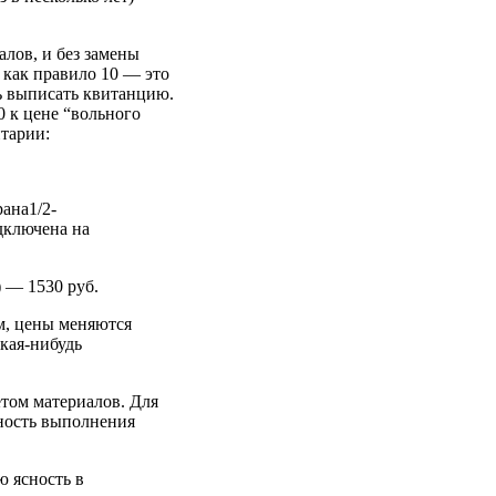
алов, и без замены
о как правило 10 — это
ть выписать квитанцию.
0 к цене “вольного
нтарии:
ана1/2-
одключена на
 — 1530 руб.
ем, цены меняются
кая-нибудь
етом материалов. Для
ьность выполнения
ю ясность в