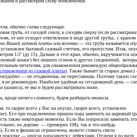
вования и рассмотрим
схему подключения
.
еля, обычно схема следующая:
овая труба, от соседей снизу, к соседям сверху (если рассматрива
тояк
, от нее отходит ответвление в виде другой трубы, с краном 
но Вашей газовой плиты или колонки
— эта труба называется
опу
 установлен бытовой газовый счетчик, его пропустим. Итак, опу
етром 1/2′ (ду 15). Дальше в этот кран, обычно, вкручивается
га
иновый шланг) без лишних сгонов и других соединений, котор
тельным читателям, для ознакомления рекомендую общеобразова
есторождения до газовой плиты
). Также бывает (в старых домах)
е неудобно — не отодвинешь, не переставишь. Поэтому такую
сх
, я не рекомендую. Наиболее удобная на сегодняшний день —
сх
ва
(шланга), ее мы и будем рассматривать ниже.
ь, вроде ничего сложного, будем разбирать нюансы.
, то скорее всего у Вас на опуске, скорее всего, установлен
нке). Его при подключении пришла пора заменить на шаровый (р
 есть также некоторые моменты. Если Вы попросили заменить это
тельнее, но дороже — примерно 10$), так и что-нибудь
$). Если в финансах ограничены, можете ставить смело
ри покупке — иногда попадаются с дефектами. Отличи я по виду