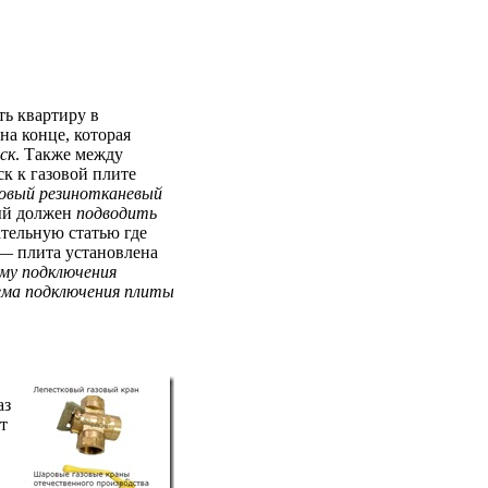
ть квартиру в
на конце, которая
ск
. Также между
ск к газовой плите
зовый резинотканевый
ый должен
подводить
тельную статью где
 — плита установлена
ему подключения
ема подключения плиты
аз
т