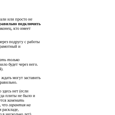
тали или просто не
равильно подключить
аконец, кто имеет
через подругу с работы
грамотный и
ать только
вило будет через него.
).
 ждать могут заставить
равильно.
 здесь нет (если
гда плиты не было и
ется
заменить
, что
гарантия на
м раскладе,
 в несколько лет)