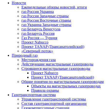
Новости
Еженедельные обзоры новостей, итоги
газ Россия Украина
газ Россия Западные страны
газ Россия Восточные страны
газ Украина Западные страны
газ Беларусь Венесуэла
газ Беларусь Россия
Газ Россия — Турция
Проект Nabucco
Проект TANAP (Трансанатолийский)
«Северный поток»
Природный газ
Месторождения газа
Действующие магистральные газопроводы
Строящиеся магистральные газопроводы
Проект Nabucco
Проект TANAP (Трансанатолийский)
Общие понятия по магистральным газопроводам
Объекты на магистральных газопроводах
Правила охраны
Газотранспортная система
Управление газотранспорной системы
Состав газотранспортной организации
Газокомпрессорные станции