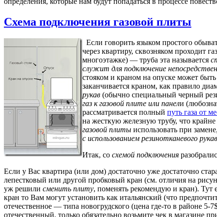
определения, которые нам будут попадаться в процессе повест
Схема подключения газовой плиты
Если говорить языком простого обыват
через квартиру, сквозняком проходит газ
многоэтажке) — труба эта называется
с
служит для подключение непосредствен
стояком и краном на опуске может быть
заканчивается краном, как правило диам
рукав
(обычно специальный черный рез
газ к газовой плите или панел
и (любозна
рассматривается полный
путь газа от м
на жесткую железную трубу, что крайн
газовой плиты
использовать при замене
с использованием резинотканевого рука
Итак, со
схемой подключения
разобралис
Если у Вас квартира (или дом) достаточно уже достаточно старая
лепестковый или другой пробковый кран (см. отличия на рису
уж решили
сменить плиту
, поменять рекомендую и кран). Тут
кран то Вам могут установить как итальянский (что предпочти
отечественное — типа новогрудского (цена где-то в районе 5-7
отечественный, только обязательно возьмите чек в магазине п