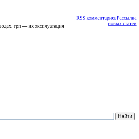
RSS комментариев
Рассылка
новых статей
водах, грп — их эксплуатация