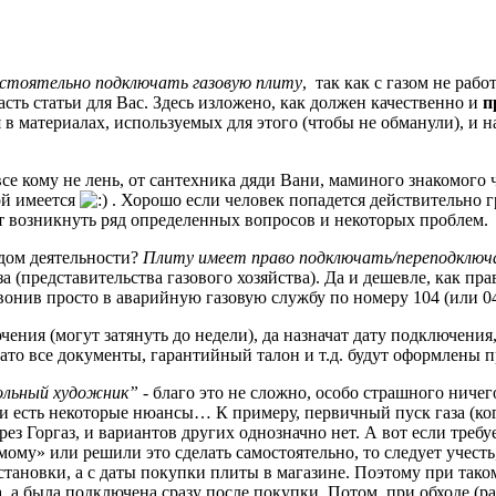
стоятельно подключать газовую плиту
, так как с газом не рабо
асть статьи для Вас. Здесь изложено, как должен качественно и
п
в материалах, используемых для этого (чтобы не обманули), и н
се кому не лень, от сантехника дяди Вани, маминого знакомого 
ой имеется
. Хорошо если человек попадется действительно 
ет возникнуть ряд определенных вопросов и некоторых проблем.
идом деятельности?
Плиту имеет право подключать/переподключ
за (представительства газового хозяйства). Да и дешевле, как пра
вонив просто в аварийную газовую службу по номеру 104 (или 04
ния (могут затянуть до недели), да назначат дату подключения,
ато все документы, гарантийный талон и т.д. будут оформлены п
вольный художник”
- благо это не сложно, особо страшного ничего
ии есть некоторые нюансы… К примеру, первичный пуск газа (ко
рез Горгаз, и вариантов других однозначно нет. А вот если требу
мому» или решили это сделать самостоятельно, то следует учесть
установки, а с даты покупки плиты в магазине. Поэтому при тако
 а была подключена сразу после покупки. Потом, при обходе (раз