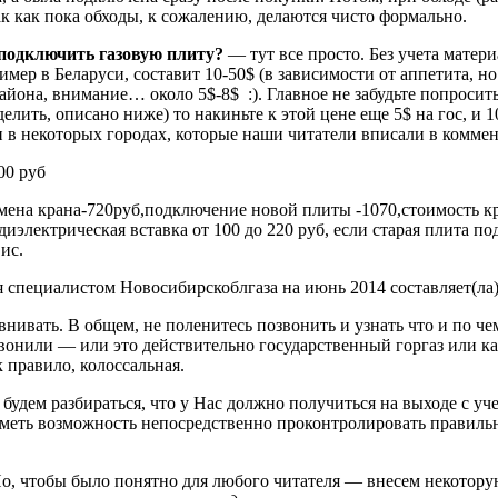
ак как пока обходы, к сожалению, делаются чисто формально.
подключить газовую плиту?
— тут все просто. Без учета матери
имер в Беларуси, составит 10-50$ (в зависимости от аппетита, н
айона, внимание… около 5$-8$ :). Главное не забудьте попроси
елить, описано ниже) то накиньте к этой цене еще 5$ на гос, и 1
н в некоторых городах, которые наши читатели вписали в комме
00 руб
амена крана-720руб,подключение новой плиты -1070,стоимость кр
иэлектрическая вставка от 100 до 220 руб, если старая плита п
ис.
специалистом Новосибирскоблгаза на июнь 2014 составляет(ла)
нивать. В общем, не поленитесь позвонить и узнать что и по ч
звонили — или это действительно государственный горгаз или ка
 правило, колоссальная.
 будем разбираться, что у Нас должно получиться на выходе с уч
 иметь возможность непосредственно проконтролировать правил
о, чтобы было понятно для любого читателя — внесем некотору