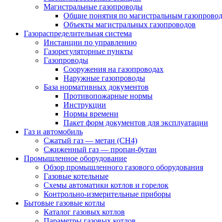
Магистральные газопроводы
Общие понятия по магистральным газопрово
Объекты магистральных газопроводов
Газораспределительная система
Инстанции по управлению
Газорегуляторные пункты
Газопроводы
Сооружения на газопроводах
Наружные газопроводы
База нормативных документов
Противопожарные нормы
Инструкции
Нормы времени
Пакет форм документов для эксплуатации
Газ и автомобиль
Сжатый газ — метан (CH4)
Сжиженный газ — пропан-бутан
Промышленное оборудование
Обзор промышленного газового оборудования
Газовые котельные
Схемы автоматики котлов и горелок
Контрольно-измерительные приборы
Бытовые газовые котлы
Каталог газовых котлов
Параметры газовых котлов