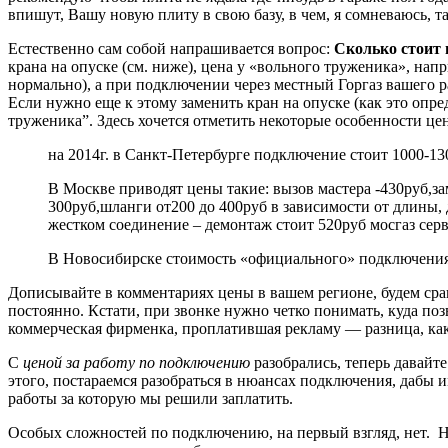
впишут, Вашу новую плиту в свою базу, в чем, я сомневаюсь, т
Естественно сам собой напрашивается вопрос:
Сколько стоит 
крана на опуске (см. ниже), цена у «вольного труженика», напр
нормально), а при подключении через местный Горгаз вашего р
Если нужно еще к этому заменить кран на опуске (как это опред
труженика”. Здесь хочется отметить некоторые особенности це
на 2014г. в Санкт-Петербурге подключение стоит 1000-13
В Москве приводят цены такие: вызов мастера -430руб,з
300руб,шланги от200 до 400руб в зависимости от длины, д
жестком соединение – демонтаж стоит 520руб мосгаз серв
В Новосибирске стоимость «официального» подключения 
Дописывайте в комментариях цены в вашем регионе, будем срав
постоянно. Кстати, при звонке нужно четко понимать, куда по
коммерческая фирменка, проплатившая рекламу — разница, как
С
ценой за работу по подключению
разобрались, теперь давайте
этого, постараемся разобраться в нюансах подключения, дабы
работы за которую мы решили заплатить.
Особых сложностей по подключению, на первый взгляд, нет. Н