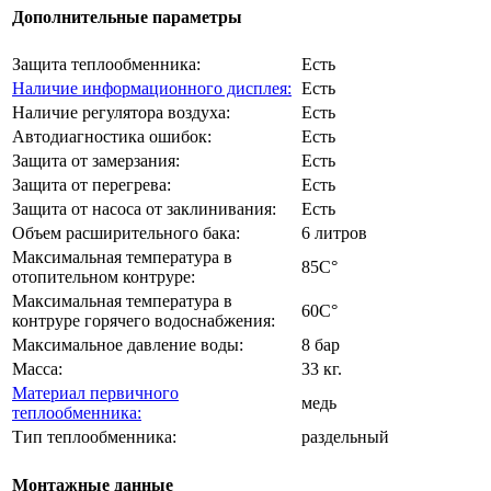
Дополнительные параметры
Защита теплообменника:
Есть
Наличие информационного дисплея:
Есть
Наличие регулятора воздуха:
Есть
Автодиагностика ошибок:
Есть
Защита от замерзания:
Есть
Защита от перегрева:
Есть
Защита от насоса от заклинивания:
Есть
Объем расширительного бака:
6 литров
Максимальная температура в
85C°
отопительном контруре:
Максимальная температура в
60C°
контруре горячего водоснабжения:
Максимальное давление воды:
8 бар
Масса:
33 кг.
Материал первичного
медь
теплообменника:
Тип теплообменника:
раздельный
Монтажные данные