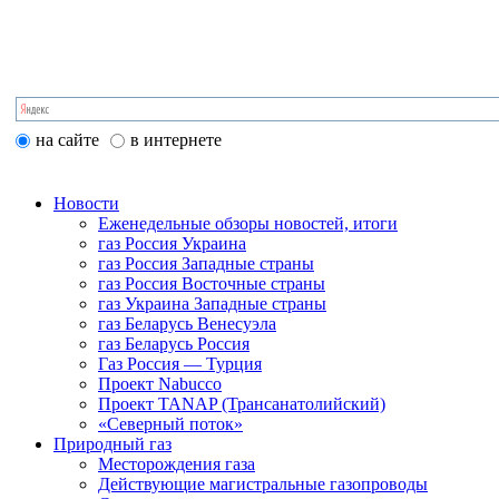
на сайте
в интернете
Новости
Еженедельные обзоры новостей, итоги
газ Россия Украина
газ Россия Западные страны
газ Россия Восточные страны
газ Украина Западные страны
газ Беларусь Венесуэла
газ Беларусь Россия
Газ Россия — Турция
Проект Nabucco
Проект TANAP (Трансанатолийский)
«Северный поток»
Природный газ
Месторождения газа
Действующие магистральные газопроводы