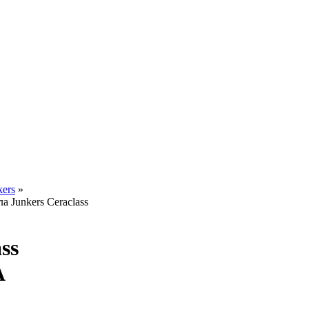
kers
»
а Junkers Ceraclass
ss
A