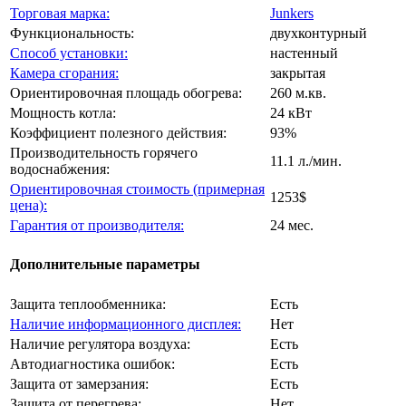
Торговая марка:
Junkers
Функциональность:
двухконтурный
Способ установки:
настенный
Камера сгорания:
закрытая
Ориентировочная площадь обогрева:
260 м.кв.
Мощность котла:
24 кВт
Коэффициент полезного действия:
93%
Производительность горячего
11.1 л./мин.
водоснабжения:
Ориентировочная стоимость (примерная
1253$
цена):
Гарантия от производителя:
24 мес.
Дополнительные параметры
Защита теплообменника:
Есть
Наличие информационного дисплея:
Нет
Наличие регулятора воздуха:
Есть
Автодиагностика ошибок:
Есть
Защита от замерзания:
Есть
Защита от перегрева:
Нет