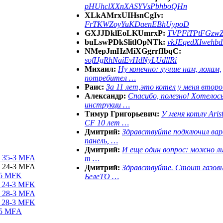
pHUhclXXnXASYVsPbhboQHn
XLkAMrxUIHsnCgIv:
FrTKWZoyYuKDaenEBhUypoD
GXJJDklEoLKUmrxP:
TVPFiTPtFGzw
buLswPDkSlitlOpNTk:
vkJEqedXIwehb
NMepJmHzMiXGgrrfIbqC:
sofIJgRhNaiEvHdNyLUdllRi
Михаил:
Ну конечно: лучше нам, лохам,
потребител …
Раис:
За 11 лет,это котел у меня второ
Александр:
Спасибо, полезно! Хотелос
инструкци …
Тимур Григорьевич:
У меня котлу Aris
CF 10 лет …
Дмитрий:
Здравствуйте подключил ва
панель, …
Дмитрий:
И еще один вопрос: можно ли
 35-3 MFA
т …
 24-3 MFA
Дмитрий:
Здравствуйте. Стоит газов
-5 MFK
БелеТО …
 24-3 MFK
 28-3 MFA
 28-3 MFK
-5 MFА