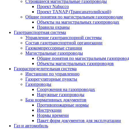
Строящиеся магистральные газопроводы
Проект Nabucco
Проект TANAP (Трансанатолийский)
Общие понятия по магистральным газопроводам
Объекты на магистральных газопроводах
Правила охраны
Газотранспортная система
Управление газотранспорной системы
Состав газотранспортной организации
Газокомпрессорные станции
Магистральные газопроводы
Общие понятия по магистральным газопрово
Объекты магистральных газопроводов
Газораспределительная система
Инстанции по управлению
Газорегуляторные пункты
Газопроводы
Сооружения на газопроводах
Наружные газопроводы
База нормативных документов
Противопожарные нормы
Инструкции
Нормы времени
Пакет форм документов для эксплуатации
Газ и автомобиль