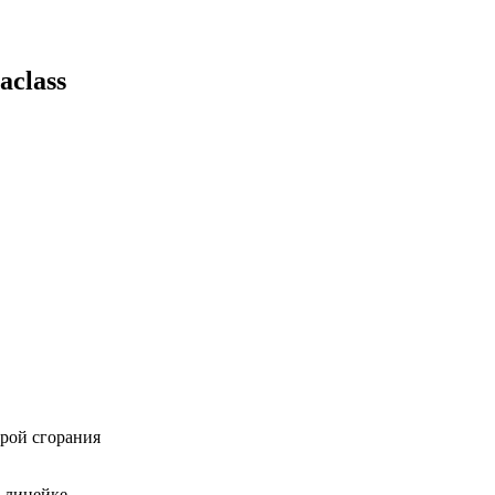
aclass
рой сгорания
в линейке