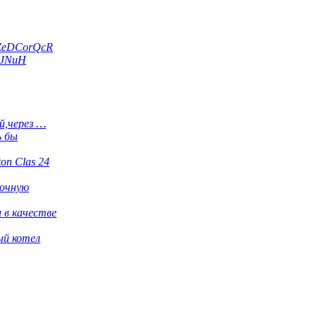
ZeDCorQcR
dJNuH
й,через …
ь бы
ton Clas 24
рочную
 в качестве
ый котел