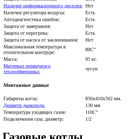
Наличие информационного дисплея:
Нет
Наличие регулятора воздуха:
Есть
Автодиагностика ошибок:
Есть
Защита от замерзания:
Нет
Защита от перегрева:
Есть
Защита от насоса от заклинивания:
Нет
Максимальная температура в
80C°
отопительном контруре:
Масса:
95 кг.
Материал первичного
чугун
теплообменника:
Монтажные данные
Габариты котла:
850х410х502 мм.
Диаметр дымохода:
130 мм
Температура уходящих газов:
110C°
Подключения газа, диаметр:
1/2
Газовые котлы