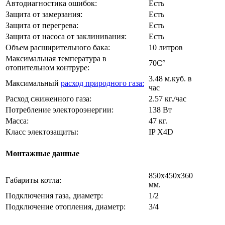
Автодиагностика ошибок:
Есть
Защита от замерзания:
Есть
Защита от перегрева:
Есть
Защита от насоса от заклинивания:
Есть
Объем расширительного бака:
10 литров
Максимальная температура в
70C°
отопительном контруре:
3.48 м.куб. в
Максимальный
расход природного газа:
час
Расход сжиженного газа:
2.57 кг./час
Потребление электороэнергии:
138 Вт
Масса:
47 кг.
Класс электозащиты:
IP X4D
Монтажные данные
850х450х360
Габариты котла:
мм.
Подключения газа, диаметр:
1/2
Подключение отопления, диаметр:
3/4