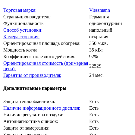
Торговая марка:
Viessmann
Страна-производитель:
Германия
Функциональность:
одноконтурный
Способ установки:
напольный
Камера сгорания:
открытая
Ориентировочная площадь обогрева:
350 м.кв.
Мощность котла:
35 кВт
Коэффициент полезного действия:
92%
Ориентировочная стоимость (примерная
2252$
цена):
Гарантия от производителя:
24 мес.
Дополнительные параметры
Защита теплообменника:
Есть
Наличие информационного дисплея:
Есть
Наличие регулятора воздуха:
Есть
Автодиагностика ошибок:
Есть
Защита от замерзания:
Есть
Защита от перегрева:
Есть