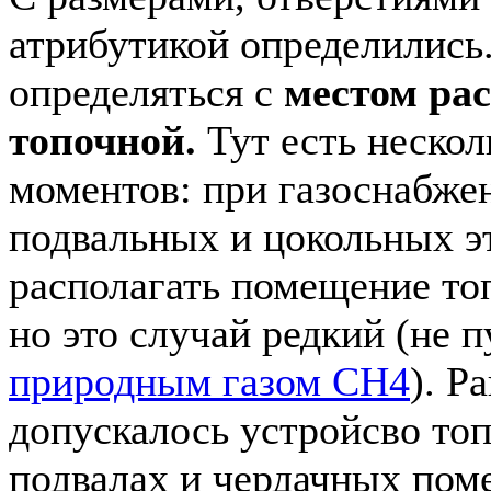
атрибутикой определились
определяться с
местом ра
топочной.
Тут есть неско
моментов: при газоснабже
подвальных и цокольных э
располагать помещение т
но это случай редкий (не 
природным газом CH4
). Р
допускалось устройсво то
подвалах и чердачных пом