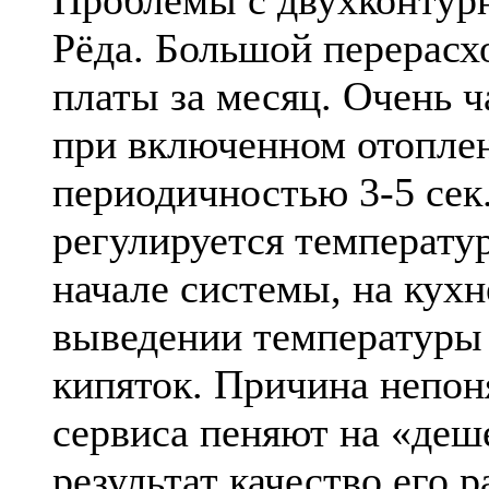
Проблемы с двухконтур
Рёда. Большой перерасх
платы за месяц. Очень ч
при включенном отоплен
периодичностью 3-5 сек
регулируется температу
начале системы, на кухн
выведении температуры
кипяток. Причина непон
сервиса пеняют на «деш
результат качество его 