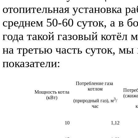
отопительная установка ра
среднем 50-60 суток, а в б
года такой газовый котёл 
на третью часть суток, м
показатели:
Потребление газа
котлом
Потреб
Мощность котла
(сжиже
(кВт)
3
(природный газ), м
/
к
час
10
1,12