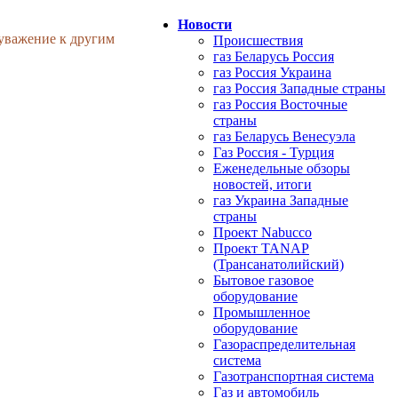
Новости
 уважение к другим
Происшествия
газ Беларусь Россия
газ Россия Украина
газ Россия Западные страны
газ Россия Восточные
страны
газ Беларусь Венесуэла
Газ Россия - Турция
Еженедельные обзоры
новостей, итоги
газ Украина Западные
страны
Проект Nabucco
Проект TANAP
(Трансанатолийский)
Бытовое газовое
оборудование
Промышленное
оборудование
Газораспределительная
система
Газотранспортная система
Газ и автомобиль