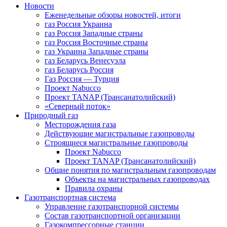
Новости
Еженедельные обзоры новостей, итоги
газ Россия Украина
газ Россия Западные страны
газ Россия Восточные страны
газ Украина Западные страны
газ Беларусь Венесуэла
газ Беларусь Россия
Газ Россия — Турция
Проект Nabucco
Проект TANAP (Трансанатолийский)
«Северный поток»
Природный газ
Месторождения газа
Действующие магистральные газопроводы
Строящиеся магистральные газопроводы
Проект Nabucco
Проект TANAP (Трансанатолийский)
Общие понятия по магистральным газопроводам
Объекты на магистральных газопроводах
Правила охраны
Газотранспортная система
Управление газотранспорной системы
Состав газотранспортной организации
Газокомпрессорные станции