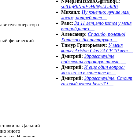
NMepJmHzMiXGgrrfIbqC:
sofIJgRhNaiEvHdNyLUdllRi
Михаил:
Ну конечно: лучше нам,
лохам, потребител …
Раис:
За 11 лет,это котел у меня
тавителя оператора
второй,через …
Александр:
Спасибо, полезно!
Хотелось бы инструкци …
нный физический
Тимур Григорьевич:
У меня
котлу Ariston Clas 24 CF 10 лет …
Дмитрий:
Здравствуйте
подключил варочную панель, …
Дмитрий:
И еще один вопрос:
можно ли в качестве т …
Дмитрий:
Здравствуйте. Стоит
газовый котел БелеТО …
оставки на Дальний
ено много
в в год. Наличие