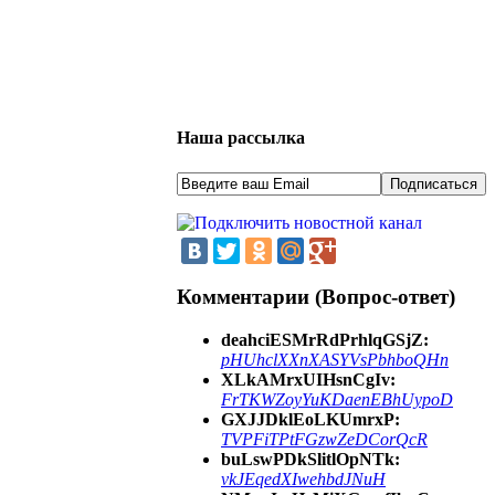
Наша рассылка
Комментарии (Вопрос-ответ)
deahciESMrRdPrhlqGSjZ:
pHUhclXXnXASYVsPbhboQHn
XLkAMrxUIHsnCgIv:
FrTKWZoyYuKDaenEBhUypoD
GXJJDklEoLKUmrxP:
TVPFiTPtFGzwZeDCorQcR
buLswPDkSlitlOpNTk:
vkJEqedXIwehbdJNuH