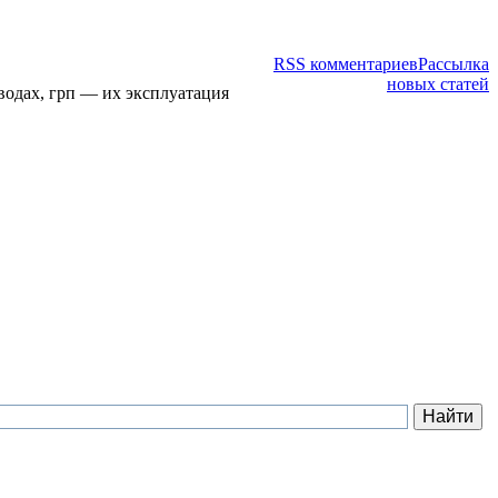
RSS комментариев
Рассылка
новых статей
водах, грп — их эксплуатация