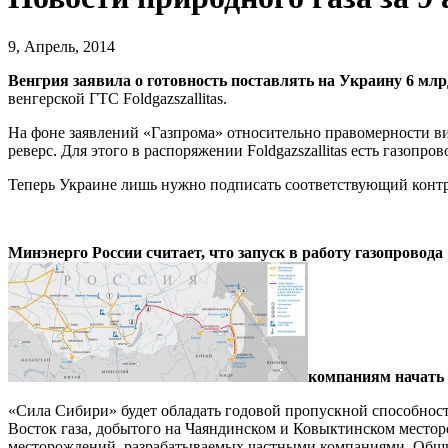
9, Апрель, 2014
Венгрия заявила о готовность поставлять на Украину 6 млрд
венгерской ГТС Foldgazszallitas.
На фоне заявлений «Газпрома» относительно правомерности ви
реверс. Для этого в распоряжении Foldgazszallitas есть газопр
Теперь Украине лишь нужно подписать соответствующий контра
Минэнерго России считает, что запуск в работу газопрово
компаниям начать 
«Сила Сибири» будет обладать годовой пропускной способност
Восток газа, добытого на Чаяндинском и Ковыктинском местор
месторождений, разрабатываемых частными компаниями. Общий 