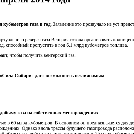
 кубометров газа в год
. Заявление это прозвучало из уст предс
ртуального реверса газа Венгрия готова организовать полноце
овод, способный пропустить в год 6,1 млрд кубометров топлива.
кт, чтобы получить венгерский газ.
да «Сила Сибири» даст возможность независимым
добычу газа на собственных месторождениях.
ью в 60 млрд кубометров. В основном он предназначается для д
ождениях. Однако вдоль трассы будущего газопровода располож
объем газа, добытого с них, может достичь 25 млрд кубометро