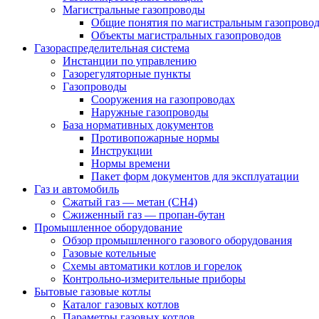
Магистральные газопроводы
Общие понятия по магистральным газопрово
Объекты магистральных газопроводов
Газораспределительная система
Инстанции по управлению
Газорегуляторные пункты
Газопроводы
Сооружения на газопроводах
Наружные газопроводы
База нормативных документов
Противопожарные нормы
Инструкции
Нормы времени
Пакет форм документов для эксплуатации
Газ и автомобиль
Сжатый газ — метан (CH4)
Сжиженный газ — пропан-бутан
Промышленное оборудование
Обзор промышленного газового оборудования
Газовые котельные
Схемы автоматики котлов и горелок
Контрольно-измерительные приборы
Бытовые газовые котлы
Каталог газовых котлов
Параметры газовых котлов