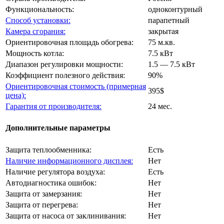
Функциональность:
одноконтурный
Способ установки:
парапетный
Камера сгорания:
закрытая
Ориентировочная площадь обогрева:
75 м.кв.
Мощность котла:
7.5 кВт
Диапазон регулировки мощности:
1.5 — 7.5 кВт
Коэффициент полезного действия:
90%
Ориентировочная стоимость (примерная
395$
цена):
Гарантия от производителя:
24 мес.
Дополнительные параметры
Защита теплообменника:
Есть
Наличие информационного дисплея:
Нет
Наличие регулятора воздуха:
Есть
Автодиагностика ошибок:
Нет
Защита от замерзания:
Нет
Защита от перегрева:
Нет
Защита от насоса от заклинивания:
Нет