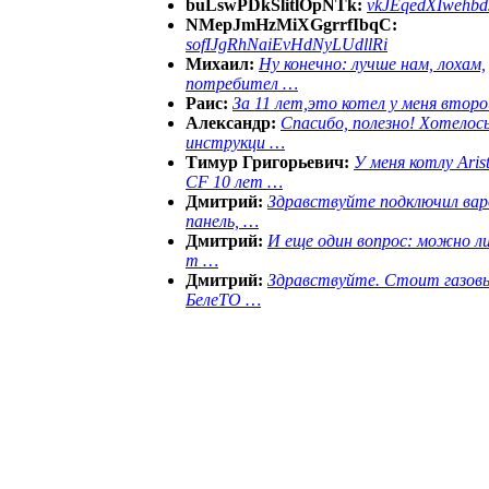
buLswPDkSlitlOpNTk:
vkJEqedXIwehb
NMepJmHzMiXGgrrfIbqC:
sofIJgRhNaiEvHdNyLUdllRi
Михаил:
Ну конечно: лучше нам, лохам,
потребител …
Раис:
За 11 лет,это котел у меня второ
Александр:
Спасибо, полезно! Хотелос
инструкци …
Тимур Григорьевич:
У меня котлу Aris
CF 10 лет …
Дмитрий:
Здравствуйте подключил ва
панель, …
Дмитрий:
И еще один вопрос: можно ли
т …
Дмитрий:
Здравствуйте. Стоит газов
БелеТО …