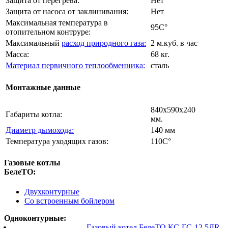
Защита от перегрева:
Нет
Защита от насоса от заклинивания:
Нет
Максимальная температура в
95C°
отопительном контруре:
Максимальный
расход природного газа:
2 м.куб. в час
Масса:
68 кг.
Материал первичного теплообменника:
сталь
Монтажные данные
840х590х240
Габариты котла:
мм.
Диаметр дымохода:
140 мм
Температура уходящих газов:
110C°
Газовые котлы
БелеТО:
Двухконтурные
Со встроенным бойлером
Одноконтурные:
Газовый котел БелеТО КС-ГС-12,5ДR