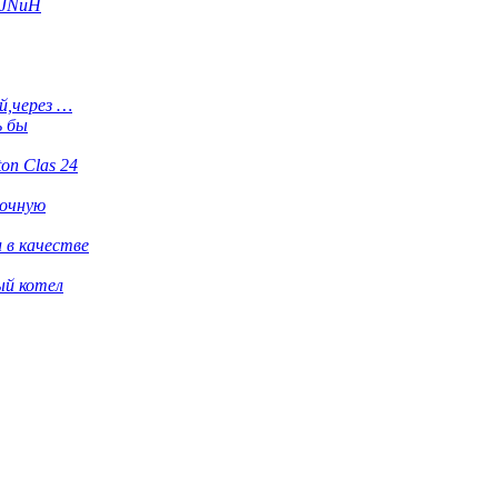
dJNuH
й,через …
ь бы
ton Clas 24
рочную
 в качестве
ый котел