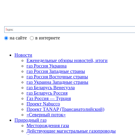
на сайте
в интернете
Новости
Еженедельные обзоры новостей, итоги
газ Россия Украина
газ Россия Западные страны
газ Россия Восточные страны
газ Украина Западные страны
газ Беларусь Венесуэла
газ Беларусь Россия
Газ Россия — Турция
Проект Nabucco
Проект TANAP (Трансанатолийский)
«Северный поток»
Природный газ
Месторождения газа
Действующие магистральные газопроводы