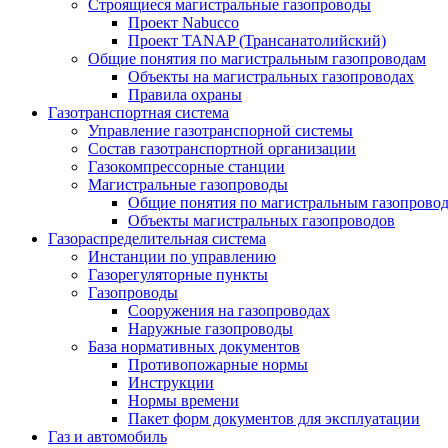
Строящиеся магистральные газопроводы
Проект Nabucco
Проект TANAP (Трансанатолийский)
Общие понятия по магистральным газопроводам
Объекты на магистральных газопроводах
Правила охраны
Газотранспортная система
Управление газотранспорной системы
Состав газотранспортной организации
Газокомпрессорные станции
Магистральные газопроводы
Общие понятия по магистральным газопрово
Объекты магистральных газопроводов
Газораспределительная система
Инстанции по управлению
Газорегуляторные пункты
Газопроводы
Сооружения на газопроводах
Наружные газопроводы
База нормативных документов
Противопожарные нормы
Инструкции
Нормы времени
Пакет форм документов для эксплуатации
Газ и автомобиль