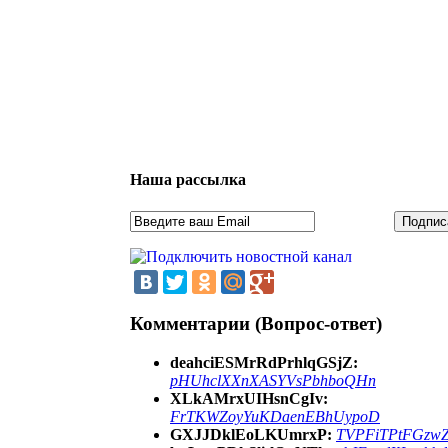
Наша рассылка
Комментарии (Вопрос-ответ)
deahciESMrRdPrhlqGSjZ:
pHUhclXXnXASYVsPbhboQHn
XLkAMrxUIHsnCgIv:
FrTKWZoyYuKDaenEBhUypoD
GXJJDklEoLKUmrxP:
TVPFiTPtFGzw