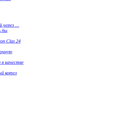
й,через …
ь бы
ton Clas 24
рочную
 в качестве
ый котел