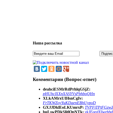
Наша рассылка
Комментарии (Вопрос-ответ)
deahciESMrRdPrhlqGSjZ:
pHUhclXXnXASYVsPbhboQHn
XLkAMrxUIHsnCgIv:
FrTKWZoyYuKDaenEBhUypoD
GXJJDklEoLKUmrxP:
TVPFiTPtFGzw
buLswPDkSlitlOpNTk:
vkJEqedXIwehb