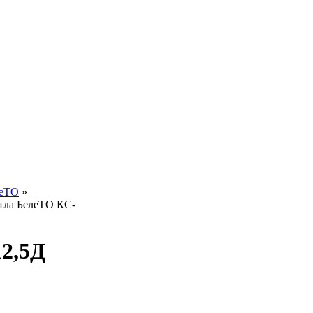
леТО
»
отла БелеТО КС-
2,5Д