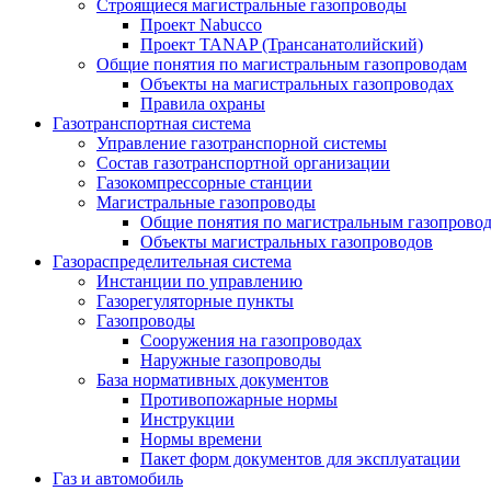
Строящиеся магистральные газопроводы
Проект Nabucco
Проект TANAP (Трансанатолийский)
Общие понятия по магистральным газопроводам
Объекты на магистральных газопроводах
Правила охраны
Газотранспортная система
Управление газотранспорной системы
Состав газотранспортной организации
Газокомпрессорные станции
Магистральные газопроводы
Общие понятия по магистральным газопрово
Объекты магистральных газопроводов
Газораспределительная система
Инстанции по управлению
Газорегуляторные пункты
Газопроводы
Сооружения на газопроводах
Наружные газопроводы
База нормативных документов
Противопожарные нормы
Инструкции
Нормы времени
Пакет форм документов для эксплуатации
Газ и автомобиль