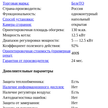
Торговая марка:
БелеТО
Страна-производитель:
Россия
Функциональность:
одноконтурный
Способ установки:
напольный
Камера сгорания:
открытая
Ориентировочная площадь обогрева:
130 м.кв.
Мощность котла:
12.5 кВт
Диапазон регулировки мощности:
5 — 12.5 кВт
Коэффициент полезного действия:
92%
Ориентировочная стоимость (примерная
400$
цена):
Гарантия от производителя:
24 мес.
Дополнительные параметры
Защита теплообменника:
Есть
Наличие информационного дисплея:
Нет
Наличие регулятора воздуха:
Есть
Автодиагностика ошибок:
Нет
Защита от замерзания:
Нет