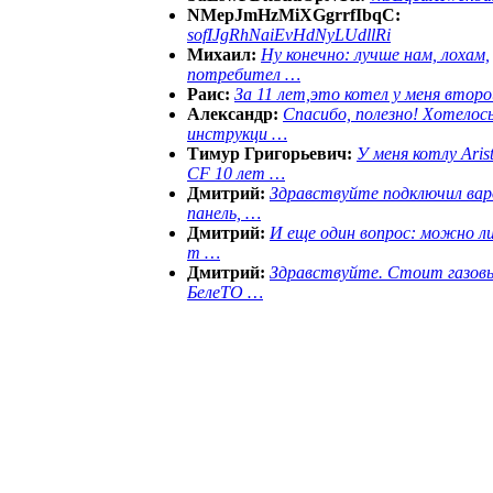
NMepJmHzMiXGgrrfIbqC:
sofIJgRhNaiEvHdNyLUdllRi
Михаил:
Ну конечно: лучше нам, лохам,
потребител …
Раис:
За 11 лет,это котел у меня второ
Александр:
Спасибо, полезно! Хотелос
инструкци …
Тимур Григорьевич:
У меня котлу Aris
CF 10 лет …
Дмитрий:
Здравствуйте подключил ва
панель, …
Дмитрий:
И еще один вопрос: можно ли
т …
Дмитрий:
Здравствуйте. Стоит газов
БелеТО …