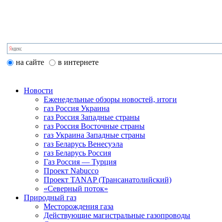
на сайте
в интернете
Новости
Еженедельные обзоры новостей, итоги
газ Россия Украина
газ Россия Западные страны
газ Россия Восточные страны
газ Украина Западные страны
газ Беларусь Венесуэла
газ Беларусь Россия
Газ Россия — Турция
Проект Nabucco
Проект TANAP (Трансанатолийский)
«Северный поток»
Природный газ
Месторождения газа
Действующие магистральные газопроводы