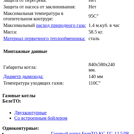
Защита от перегрева:
Нет
Защита от насоса от заклинивания:
Нет
Максимальная температура в
95C°
отопительном контруре:
Максимальный
расход природного газа:
1.4 м.куб. в час
Масса:
58.5 кг.
Материал первичного теплообменника:
сталь
Монтажные данные
840х580х240
Габариты котла:
мм.
Диаметр дымохода:
140 мм
Температура уходящих газов:
110C°
Газовые котлы
БелеТО:
Двухконтурные
Со встроенным бойлером
Одноконтурные:
Газовый котел БелеТО КС-ГС-12,5ДR