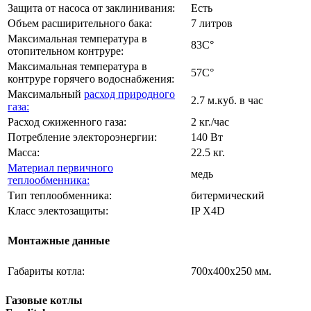
Защита от насоса от заклинивания:
Есть
Объем расширительного бака:
7 литров
Максимальная температура в
83C°
отопительном контруре:
Максимальная температура в
57C°
контруре горячего водоснабжения:
Максимальный
расход природного
2.7 м.куб. в час
газа:
Расход сжиженного газа:
2 кг./час
Потребление электороэнергии:
140 Вт
Масса:
22.5 кг.
Материал первичного
медь
теплообменника:
Тип теплообменника:
битермический
Класс электозащиты:
IP X4D
Монтажные данные
Габариты котла:
700х400х250 мм.
Газовые котлы