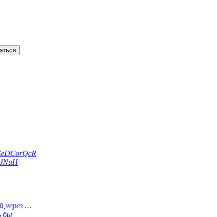
ZeDCorQcR
dJNuH
й,через …
ь бы