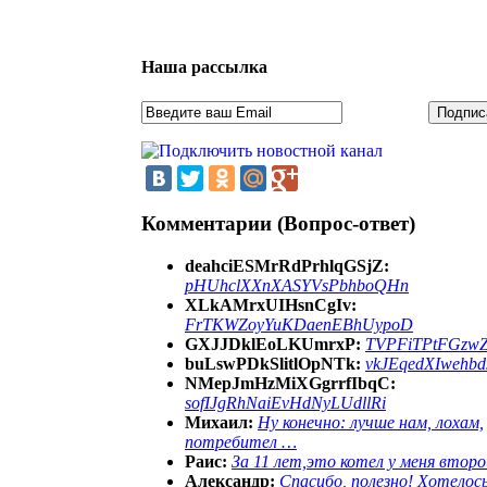
Наша рассылка
Комментарии (Вопрос-ответ)
deahciESMrRdPrhlqGSjZ:
pHUhclXXnXASYVsPbhboQHn
XLkAMrxUIHsnCgIv:
FrTKWZoyYuKDaenEBhUypoD
GXJJDklEoLKUmrxP:
TVPFiTPtFGzw
buLswPDkSlitlOpNTk:
vkJEqedXIwehb
NMepJmHzMiXGgrrfIbqC:
sofIJgRhNaiEvHdNyLUdllRi
Михаил:
Ну конечно: лучше нам, лохам,
потребител …
Раис:
За 11 лет,это котел у меня второ
Александр:
Спасибо, полезно! Хотелос