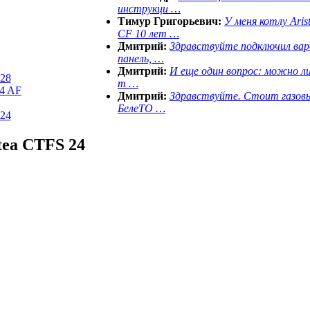
инструкци …
Тимур Григорьевич:
У меня котлу Aris
CF 10 лет …
Дмитрий:
Здравствуйте подключил ва
панель, …
Дмитрий:
И еще один вопрос: можно ли
 28
т …
24 AF
Дмитрий:
Здравствуйте. Стоит газов
БелеТО …
 24
tea CTFS 24