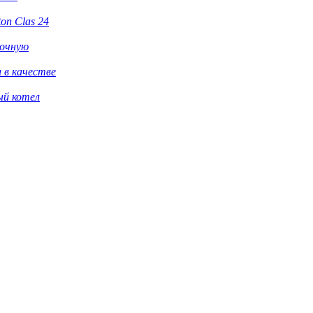
ton Clas 24
рочную
 в качестве
ый котел