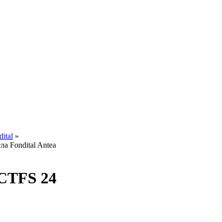
ital
»
а Fondital Antea
 CTFS 24