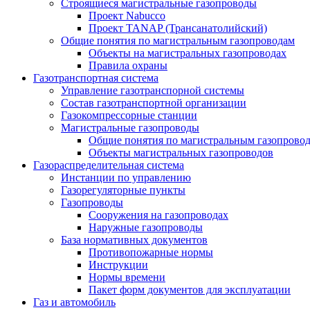
Строящиеся магистральные газопроводы
Проект Nabucco
Проект TANAP (Трансанатолийский)
Общие понятия по магистральным газопроводам
Объекты на магистральных газопроводах
Правила охраны
Газотранспортная система
Управление газотранспорной системы
Состав газотранспортной организации
Газокомпрессорные станции
Магистральные газопроводы
Общие понятия по магистральным газопрово
Объекты магистральных газопроводов
Газораспределительная система
Инстанции по управлению
Газорегуляторные пункты
Газопроводы
Сооружения на газопроводах
Наружные газопроводы
База нормативных документов
Противопожарные нормы
Инструкции
Нормы времени
Пакет форм документов для эксплуатации
Газ и автомобиль