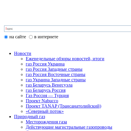
на сайте
в интернете
Новости
Еженедельные обзоры новостей, итоги
газ Россия Украина
газ Россия Западные страны
газ Россия Восточные страны
газ Украина Западные страны
газ Беларусь Венесуэла
газ Беларусь Россия
Газ Россия — Турция
Проект Nabucco
Проект TANAP (Трансанатолийский)
«Северный поток»
Природный газ
Месторождения газа
Действующие магистральные газопроводы