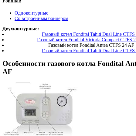
Fondital:
Одноконтурные
Со встроенным бойлером
Двухконтурные:
Газовый котел Fondital Tahiti Dual Line CTFS
Газовый котел Fondital Victoria Compact CTFS 
Газовый котел Fondital Antea CTFS 24 AF
Газовый котел Fondital Tahiti Dual Line CTFS
Особенности газового котла Fondital An
AF