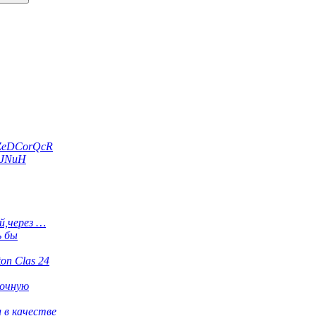
ZeDCorQcR
dJNuH
й,через …
ь бы
ton Clas 24
рочную
 в качестве