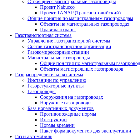
Строящиеся магистральные газопроводы
Проект Nabucco
Проект TANAP (Трансанатолийский)
Общие понятия по магистральным газопроводам
Объекты на магистральных газопроводах
Правила охраны
Газотранспортная система
Управление газотранспорной системы
Состав газотранспортной организации
Газокомпрессорные станции
Магистральные газопроводы
Общие понятия по магистральным газопрово
Объекты магистральных газопроводов
Газораспределительная система
Инстанции по управлению
Газорегуляторные пункты
Газопроводы
Сооружения на газопроводах
Наружные газопроводы
База нормативных документов
Противопожарные нормы
Инструкции
Нормы времени
Пакет форм документов для эксплуатации
Газ и автомобиль