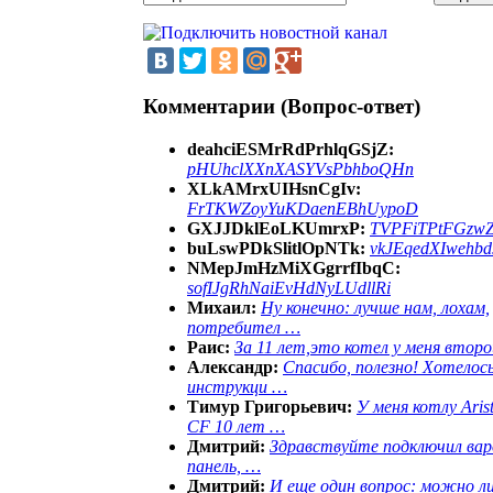
Комментарии (Вопрос-ответ)
deahciESMrRdPrhlqGSjZ:
pHUhclXXnXASYVsPbhboQHn
XLkAMrxUIHsnCgIv:
FrTKWZoyYuKDaenEBhUypoD
GXJJDklEoLKUmrxP:
TVPFiTPtFGzw
buLswPDkSlitlOpNTk:
vkJEqedXIwehb
NMepJmHzMiXGgrrfIbqC:
sofIJgRhNaiEvHdNyLUdllRi
Михаил:
Ну конечно: лучше нам, лохам,
потребител …
Раис:
За 11 лет,это котел у меня второ
Александр:
Спасибо, полезно! Хотелос
инструкци …
Тимур Григорьевич:
У меня котлу Aris
CF 10 лет …
Дмитрий:
Здравствуйте подключил ва
панель, …
Дмитрий:
И еще один вопрос: можно ли