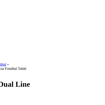
ital
»
а Fondital Tahiti
Dual Line