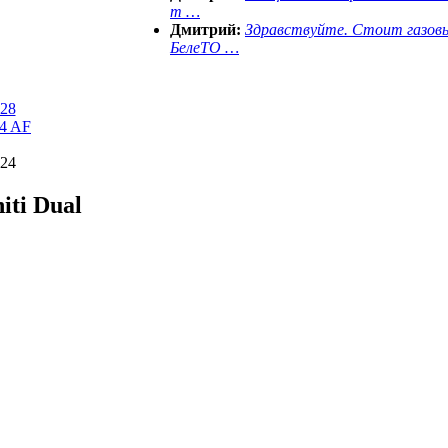
т …
Дмитрий:
Здравствуйте. Стоит газов
БелеТО …
 28
24 AF
 24
iti Dual