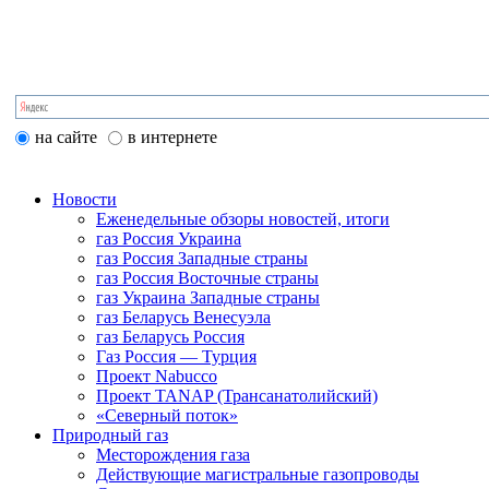
на сайте
в интернете
Новости
Еженедельные обзоры новостей, итоги
газ Россия Украина
газ Россия Западные страны
газ Россия Восточные страны
газ Украина Западные страны
газ Беларусь Венесуэла
газ Беларусь Россия
Газ Россия — Турция
Проект Nabucco
Проект TANAP (Трансанатолийский)
«Северный поток»
Природный газ
Месторождения газа
Действующие магистральные газопроводы