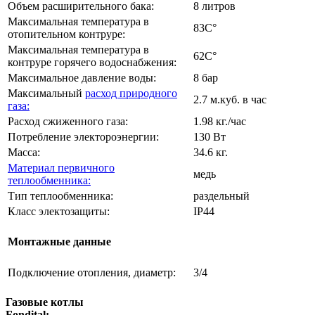
Объем расширительного бака:
8 литров
Максимальная температура в
83C°
отопительном контруре:
Максимальная температура в
62C°
контруре горячего водоснабжения:
Максимальное давление воды:
8 бар
Максимальный
расход природного
2.7 м.куб. в час
газа:
Расход сжиженного газа:
1.98 кг./час
Потребление электороэнергии:
130 Вт
Масса:
34.6 кг.
Материал первичного
медь
теплообменника:
Тип теплообменника:
раздельный
Класс электозащиты:
IP44
Монтажные данные
Подключение отопления, диаметр:
3/4
Газовые котлы
Fondital: