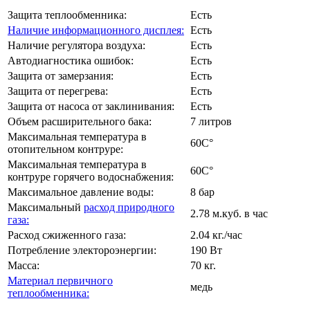
Защита теплообменника:
Есть
Наличие информационного дисплея:
Есть
Наличие регулятора воздуха:
Есть
Автодиагностика ошибок:
Есть
Защита от замерзания:
Есть
Защита от перегрева:
Есть
Защита от насоса от заклинивания:
Есть
Объем расширительного бака:
7 литров
Максимальная температура в
60C°
отопительном контруре:
Максимальная температура в
60C°
контруре горячего водоснабжения:
Максимальное давление воды:
8 бар
Максимальный
расход природного
2.78 м.куб. в час
газа:
Расход сжиженного газа:
2.04 кг./час
Потребление электороэнергии:
190 Вт
Масса:
70 кг.
Материал первичного
медь
теплообменника: