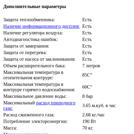
Дополнительные параметры
Защита теплообменника:
Есть
Наличие информационного дисплея:
Есть
Наличие регулятора воздуха:
Есть
Автодиагностика ошибок:
Есть
Защита от замерзания:
Есть
Защита от перегрева:
Есть
Защита от насоса от заклинивания:
Есть
Объем расширительного бака:
7 литров
Максимальная температура в
85C°
отопительном контруре:
Максимальная температура в
60C°
контруре горячего водоснабжения:
Максимальное давление воды:
8 бар
Максимальный
расход природного
3.65 м.куб. в час
газа:
Расход сжиженного газа:
2.68 кг./час
Потребление электороэнергии:
190 Вт
Масса:
70 кг.