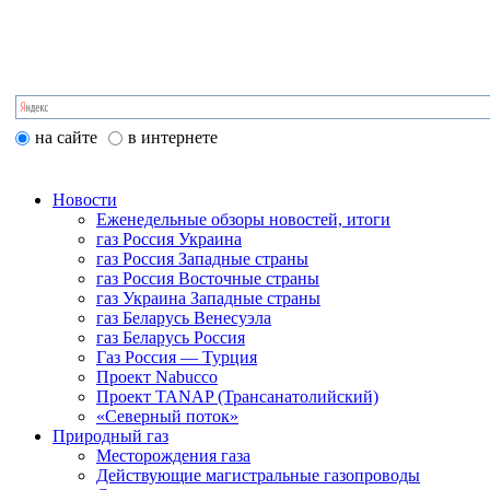
на сайте
в интернете
Новости
Еженедельные обзоры новостей, итоги
газ Россия Украина
газ Россия Западные страны
газ Россия Восточные страны
газ Украина Западные страны
газ Беларусь Венесуэла
газ Беларусь Россия
Газ Россия — Турция
Проект Nabucco
Проект TANAP (Трансанатолийский)
«Северный поток»
Природный газ
Месторождения газа
Действующие магистральные газопроводы