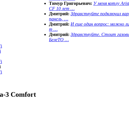
Тимур Григорьевич:
У меня котлу Aris
CF 10 лет …
Дмитрий:
Здравствуйте подключил ва
панель, …
Дмитрий:
И еще один вопрос: можно ли
т …
Дмитрий:
Здравствуйте. Стоит газов
БелеТО …
i
i
i
i
i
a-3 Comfort