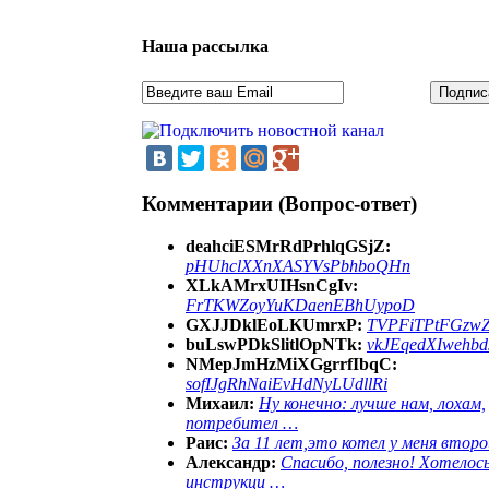
Наша рассылка
Комментарии (Вопрос-ответ)
deahciESMrRdPrhlqGSjZ:
pHUhclXXnXASYVsPbhboQHn
XLkAMrxUIHsnCgIv:
FrTKWZoyYuKDaenEBhUypoD
GXJJDklEoLKUmrxP:
TVPFiTPtFGzw
buLswPDkSlitlOpNTk:
vkJEqedXIwehb
NMepJmHzMiXGgrrfIbqC:
sofIJgRhNaiEvHdNyLUdllRi
Михаил:
Ну конечно: лучше нам, лохам,
потребител …
Раис:
За 11 лет,это котел у меня второ
Александр:
Спасибо, полезно! Хотелос
инструкци …