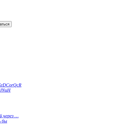
ZeDCorQcR
dJNuH
й,через …
ь бы