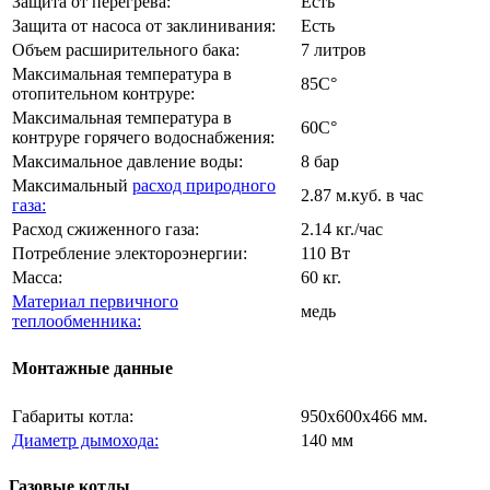
Защита от перегрева:
Есть
Защита от насоса от заклинивания:
Есть
Объем расширительного бака:
7 литров
Максимальная температура в
85C°
отопительном контруре:
Максимальная температура в
60C°
контруре горячего водоснабжения:
Максимальное давление воды:
8 бар
Максимальный
расход природного
2.87 м.куб. в час
газа:
Расход сжиженного газа:
2.14 кг./час
Потребление электороэнергии:
110 Вт
Масса:
60 кг.
Материал первичного
медь
теплообменника:
Монтажные данные
Габариты котла:
950х600х466 мм.
Диаметр дымохода:
140 мм
Газовые котлы