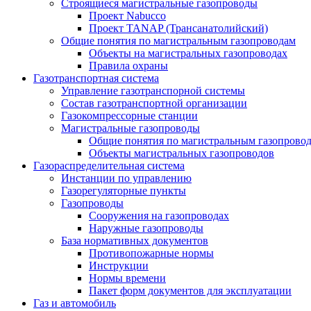
Строящиеся магистральные газопроводы
Проект Nabucco
Проект TANAP (Трансанатолийский)
Общие понятия по магистральным газопроводам
Объекты на магистральных газопроводах
Правила охраны
Газотранспортная система
Управление газотранспорной системы
Состав газотранспортной организации
Газокомпрессорные станции
Магистральные газопроводы
Общие понятия по магистральным газопрово
Объекты магистральных газопроводов
Газораспределительная система
Инстанции по управлению
Газорегуляторные пункты
Газопроводы
Сооружения на газопроводах
Наружные газопроводы
База нормативных документов
Противопожарные нормы
Инструкции
Нормы времени
Пакет форм документов для эксплуатации
Газ и автомобиль