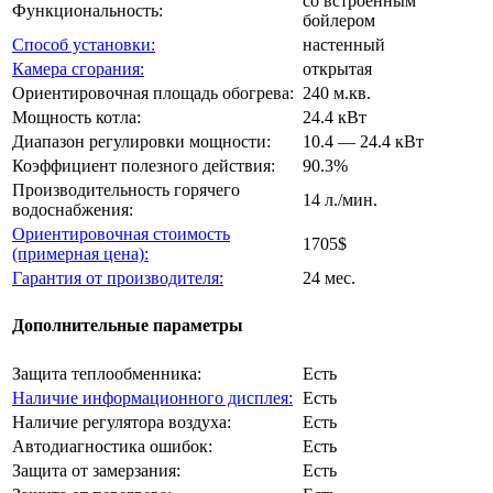
со встроенным
Функциональность:
бойлером
Способ установки:
настенный
Камера сгорания:
открытая
Ориентировочная площадь обогрева:
240 м.кв.
Мощность котла:
24.4 кВт
Диапазон регулировки мощности:
10.4 — 24.4 кВт
Коэффициент полезного действия:
90.3%
Производительность горячего
14 л./мин.
водоснабжения:
Ориентировочная стоимость
1705$
(примерная цена):
Гарантия от производителя:
24 мес.
Дополнительные параметры
Защита теплообменника:
Есть
Наличие информационного дисплея:
Есть
Наличие регулятора воздуха:
Есть
Автодиагностика ошибок:
Есть
Защита от замерзания:
Есть