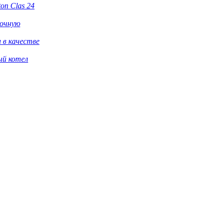
ton Clas 24
рочную
 в качестве
ый котел