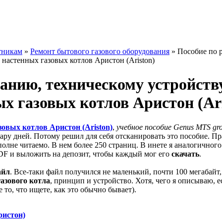
тникам
»
Ремонт бытового газового оборудования
»
Пособие по 
 настенных газовых котлов Аристон (Ariston)
анию, техническому устройству
ых газовых котлов Аристон (Ari
зовых котлов Аристон (Ariston)
,
учебное пособие Genus MTS gr
ару дней. Потому решил для себя отсканировать это пособие. Пр
полне читаемо. В нем более 250 страниц. В инете я аналогичного
DF и выложить на депозит, чтобы каждый мог его
скачать
.
айл
. Все-таки файл получился не маленький, почти 100 мегабайт,
азового котла
, принцип и устройство. Хотя, чего я описываю, 
 то, что ищете, как это обычно бывает).
ристон)