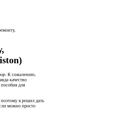
ремонту,
,
ston)
oop
. К сожалению,
авда качество
 пособия для
 поэтому я решил дать
если можно просто