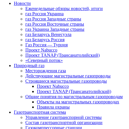
Новости
Еженедельные обзоры новостей, итоги
газ Россия Украина
газ Россия Западные страны
газ Россия Восточные страны
газ Украина Западные страны
газ Беларусь Венесуэла
газ Беларусь Россия
Газ Россия — Турция
Проект Nabucco
Проект TANAP (Трансанатолийский)
«Северный поток»
Природный газ
Месторождения газа
Действующие магистральные газопроводы
Строящиеся магистральные газопроводы
Проект Nabucco
Проект TANAP (Трансанатолийский)
Общие понятия по магистральным газопроводам
Объекты на магистральных газопроводах
Правила охраны
Газотранспортная система
Управление газотранспорной системы
Состав газотранспортной организации
Газокомпрессорные станции