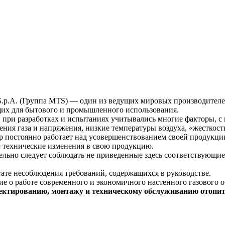
 S.p.A. (Группа MTS) — один из ведущих мировых производителе
щих для бытового и промышленного использования.
при разработках и испытаниях учитывались многие факторы, с
ения газа и напряжения, низкие температуры воздуха, «жесткост
p постоянно работает над усовершенствованием своей продукции
е технические изменения в свою продукцию.
ьно следует соблюдать не приведенные здесь соответствующие
тате несоблюдения требований, содержащихся в руководстве.
ие о работе современного и экономичного настенного газового 
ектированию, монтажу и техническому обслуживанию отопит