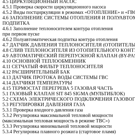
4.5 ЦИРКУЛЯЦИОННЫЙ НАСОС
4.5.1 Проверка скорости циркуляционного насоса
4.5.2 Виды постциркуляции в режимах «ОТОПЛЕНИЕ» и «ГВ
4.6 ЗАПОЛНЕНИЕ СИСТЕМЫ ОТОПЛЕНИЯ И ПОЛУАВТ
ПОДПИТКА
4.6.1 Заполнение теплоносителем контура отопления
при первом пуске
4.6.2 Полуавтоматическая подпитка контура отопления
4.7 ДАТЧИК ДАВЛЕНИЯ ТЕПЛОНОСИТЕЛЯ (ОТОПИТЕЛЬ
4.8 СЛИВ ТЕПЛОНОСИТЕЛЯ ИЗ ОТОПИТЕЛЬНОГО КОНТ
4.9 АВТОМАТИЧЕСКИЙ ПЕРЕПУСКНОЙ КЛАПАН (BY-PA
4.10 ОСНОВНОЙ ТЕПЛООБМЕННИК
4.11 СЕТЧАТЫЙ ФИЛЬТР ТЕПЛОНОСИТЕЛЯ
4.12 РАСШИРИТЕЛЬНЫЙ БАК
4.13 ДАТЧИК ПРОТОКА ВОДЫ СИСТЕМЫ ГВС
4.14 ДАТЧИКИ ТЕМПЕРАТУРЫ
4.15 ТЕРМОСТАТ ПЕРЕГРЕВА 5 ГАЗОВАЯ ЧАСТЬ
5.1 ГАЗОВЫЙ КЛАПАН SIT 845 SIGMA (МУЛЬТИБЛОК)
5.2 СХЕМА ЭЛЕКТРИЧЕСКОГО ПОДКЛЮЧЕНИЯ ГАЗОВО
5.3 РЕГУЛИРОВКИ ДАВЛЕНИЯ ГАЗА
5.3.1 Проверка входного давления газа
5.3.2 Регулировка максимальной тепловой мощности
(максимальная тепловая мощность в режиме ТВС»)
5.3.3 Регулировка минимальной тепловой мощности
5.3.4 Регулировка плавного розжига (стартовое пламя)