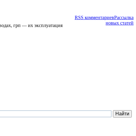
RSS комментариев
Рассылка
новых статей
водах, грп — их эксплуатация