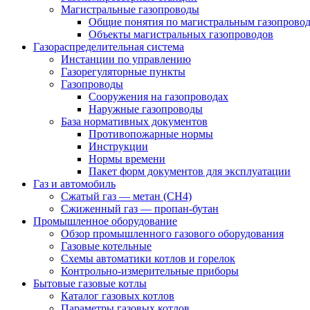
Магистральные газопроводы
Общие понятия по магистральным газопрово
Объекты магистральных газопроводов
Газораспределительная система
Инстанции по управлению
Газорегуляторные пункты
Газопроводы
Сооружения на газопроводах
Наружные газопроводы
База нормативных документов
Противопожарные нормы
Инструкции
Нормы времени
Пакет форм документов для эксплуатации
Газ и автомобиль
Сжатый газ — метан (CH4)
Сжиженный газ — пропан-бутан
Промышленное оборудование
Обзор промышленного газового оборудования
Газовые котельные
Схемы автоматики котлов и горелок
Контрольно-измерительные приборы
Бытовые газовые котлы
Каталог газовых котлов
Параметры газовых котлов