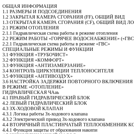
ОБЩАЯ ИНФОРМАЦИЯ
1.1 РАЗМЕРЫ И ПОДСОЕДИНЕНИЯ
1.2 ЗАКРЫТАЯ КАМЕРА СГОРАНИЯ (FF), ОБЩИЙ ВИД
1.3 ОТКРЫТАЯ КАМЕРА СГОРАНИЯ (CF), ОБЩИЙ ВИД Л
2.1 РЕЖИМ ОТОПЛЕНИЯ
2.1.1 Гидравлическая схема работы в режиме отопления
2.2 РЕЖИМ РАБОТЫ «ГОРЯЧЕЕ ВОДОСНАБЖЕНИЕ» («ГВС
2.2.1 Гидравлическая схема работы в режиме «ГВС»
СПЕЦИАЛЬНЫЕ РЕЖИМЫ И ФУНКЦИИ
3.1 ФУНКЦИЯ «ТРУБОЧИСТ»
3.2 ФУНКЦИЯ «КОМФОРТ»
3.3 ФУНКЦИЯ «АНТИЗАМЕРЗАНИЕ»
3.4 КОНТРОЛЬ ЦИРКУЛЯЦИИ ТЕПЛОНОСИТЕЛЯ
3.5 ФУНКЦИЯ «АНТИВОЗДУХ»
3.6 НАСТРОЙКА ЗАДЕРЖКИ ПОВТОРНОГО ВКЛЮЧЕНИЯ
В РЕЖИМЕ «ОТОПЛЕНИЕ»
ГИДРАВЛИЧЕСКАЯ ЧАаь
4.1 ПРАВЫЙ ГИДРАВЛИЧЕСКИЙ БЛОК
4.2 ЛЕВЫЙ ГИДРАВЛИЧЕСКИЙ БЛОК
4.3 ЗХ-ХОДОВОЙ КЛАПАН
4.3.1 Логика работы Зх-ходового клапана
4.3.2 Электрический привод Зх-ходового клапана
4.4 ВТОРИЧНЫЙ ПЛАСТИНЧАТЫЙ ТЕПЛООБМЕННИК КО
4.4.1 Функция защиты от образования накипи