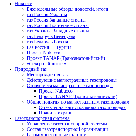
Новости
Еженедельные обзоры новостей, итоги
газ Россия Украина
газ Россия Западные страны
газ Россия Восточные страны
газ Украина Западные страны
газ Беларусь Венесуэла
газ Беларусь Россия
Газ Россия — Турция
Проект Nabucco
Проект TANAP (Трансанатолийский)
«Северный поток»
Природный газ
Месторождения газа
Действующие магистральные газопроводы
Строящиеся магистральные газопроводы
Проект Nabucco
Проект TANAP (Трансанатолийский)
Общие понятия по магистральным газопроводам
Объекты на магистральных газопроводах
Правила охраны
Газотранспортная система
Управление газотранспорной системы
Состав газотранспортной организации
Газокомпрессорные станции