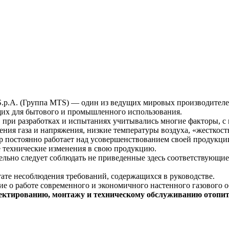
 S.p.A. (Группа MTS) — один из ведущих мировых производителе
щих для бытового и промышленного использования.
при разработках и испытаниях учитывались многие факторы, с
ения газа и напряжения, низкие температуры воздуха, «жесткост
p постоянно работает над усовершенствованием своей продукции
е технические изменения в свою продукцию.
ьно следует соблюдать не приведенные здесь соответствующие
тате несоблюдения требований, содержащихся в руководстве.
ие о работе современного и экономичного настенного газового 
ектированию, монтажу и техническому обслуживанию отопит