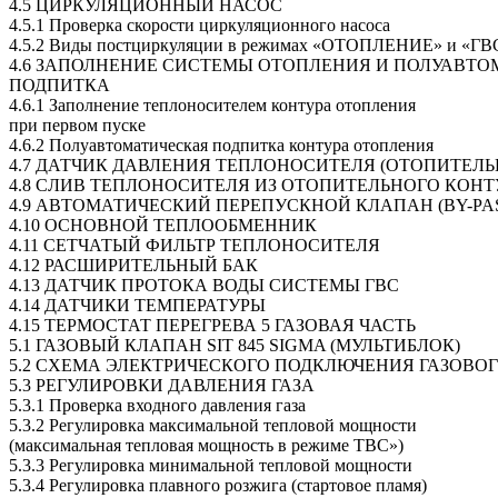
4.5 ЦИРКУЛЯЦИОННЫЙ НАСОС
4.5.1 Проверка скорости циркуляционного насоса
4.5.2 Виды постциркуляции в режимах «ОТОПЛЕНИЕ» и «ГВ
4.6 ЗАПОЛНЕНИЕ СИСТЕМЫ ОТОПЛЕНИЯ И ПОЛУАВТ
ПОДПИТКА
4.6.1 Заполнение теплоносителем контура отопления
при первом пуске
4.6.2 Полуавтоматическая подпитка контура отопления
4.7 ДАТЧИК ДАВЛЕНИЯ ТЕПЛОНОСИТЕЛЯ (ОТОПИТЕЛЬ
4.8 СЛИВ ТЕПЛОНОСИТЕЛЯ ИЗ ОТОПИТЕЛЬНОГО КОНТ
4.9 АВТОМАТИЧЕСКИЙ ПЕРЕПУСКНОЙ КЛАПАН (BY-PA
4.10 ОСНОВНОЙ ТЕПЛООБМЕННИК
4.11 СЕТЧАТЫЙ ФИЛЬТР ТЕПЛОНОСИТЕЛЯ
4.12 РАСШИРИТЕЛЬНЫЙ БАК
4.13 ДАТЧИК ПРОТОКА ВОДЫ СИСТЕМЫ ГВС
4.14 ДАТЧИКИ ТЕМПЕРАТУРЫ
4.15 ТЕРМОСТАТ ПЕРЕГРЕВА 5 ГАЗОВАЯ ЧАСТЬ
5.1 ГАЗОВЫЙ КЛАПАН SIT 845 SIGMA (МУЛЬТИБЛОК)
5.2 СХЕМА ЭЛЕКТРИЧЕСКОГО ПОДКЛЮЧЕНИЯ ГАЗОВО
5.3 РЕГУЛИРОВКИ ДАВЛЕНИЯ ГАЗА
5.3.1 Проверка входного давления газа
5.3.2 Регулировка максимальной тепловой мощности
(максимальная тепловая мощность в режиме ТВС»)
5.3.3 Регулировка минимальной тепловой мощности
5.3.4 Регулировка плавного розжига (стартовое пламя)