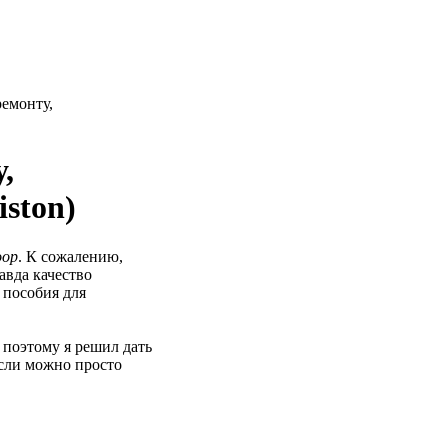
ремонту,
,
ston)
oop
. К сожалению,
авда качество
 пособия для
 поэтому я решил дать
если можно просто