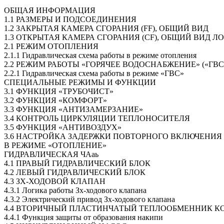
ОБЩАЯ ИНФОРМАЦИЯ
1.1 РАЗМЕРЫ И ПОДСОЕДИНЕНИЯ
1.2 ЗАКРЫТАЯ КАМЕРА СГОРАНИЯ (FF), ОБЩИЙ ВИД
1.3 ОТКРЫТАЯ КАМЕРА СГОРАНИЯ (CF), ОБЩИЙ ВИД Л
2.1 РЕЖИМ ОТОПЛЕНИЯ
2.1.1 Гидравлическая схема работы в режиме отопления
2.2 РЕЖИМ РАБОТЫ «ГОРЯЧЕЕ ВОДОСНАБЖЕНИЕ» («ГВС
2.2.1 Гидравлическая схема работы в режиме «ГВС»
СПЕЦИАЛЬНЫЕ РЕЖИМЫ И ФУНКЦИИ
3.1 ФУНКЦИЯ «ТРУБОЧИСТ»
3.2 ФУНКЦИЯ «КОМФОРТ»
3.3 ФУНКЦИЯ «АНТИЗАМЕРЗАНИЕ»
3.4 КОНТРОЛЬ ЦИРКУЛЯЦИИ ТЕПЛОНОСИТЕЛЯ
3.5 ФУНКЦИЯ «АНТИВОЗДУХ»
3.6 НАСТРОЙКА ЗАДЕРЖКИ ПОВТОРНОГО ВКЛЮЧЕНИЯ
В РЕЖИМЕ «ОТОПЛЕНИЕ»
ГИДРАВЛИЧЕСКАЯ ЧАаь
4.1 ПРАВЫЙ ГИДРАВЛИЧЕСКИЙ БЛОК
4.2 ЛЕВЫЙ ГИДРАВЛИЧЕСКИЙ БЛОК
4.3 ЗХ-ХОДОВОЙ КЛАПАН
4.3.1 Логика работы Зх-ходового клапана
4.3.2 Электрический привод Зх-ходового клапана
4.4 ВТОРИЧНЫЙ ПЛАСТИНЧАТЫЙ ТЕПЛООБМЕННИК КО
4.4.1 Функция защиты от образования накипи