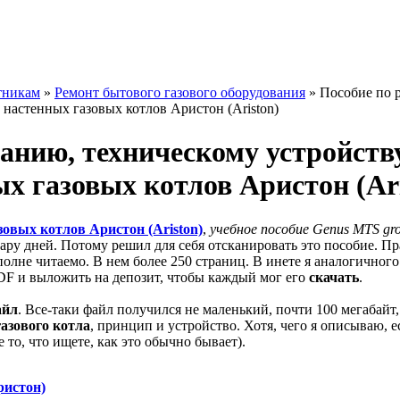
тникам
»
Ремонт бытового газового оборудования
»
Пособие по 
 настенных газовых котлов Аристон (Ariston)
анию, техническому устройству
ых газовых котлов Аристон (Ari
зовых котлов Аристон (Ariston)
,
учебное пособие Genus MTS gr
ару дней. Потому решил для себя отсканировать это пособие. Пр
полне читаемо. В нем более 250 страниц. В инете я аналогичного
DF и выложить на депозит, чтобы каждый мог его
скачать
.
айл
. Все-таки файл получился не маленький, почти 100 мегабайт,
азового котла
, принцип и устройство. Хотя, чего я описываю, 
 то, что ищете, как это обычно бывает).
ристон)