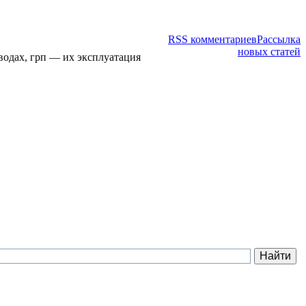
RSS комментариев
Рассылка
новых статей
водах, грп — их эксплуатация