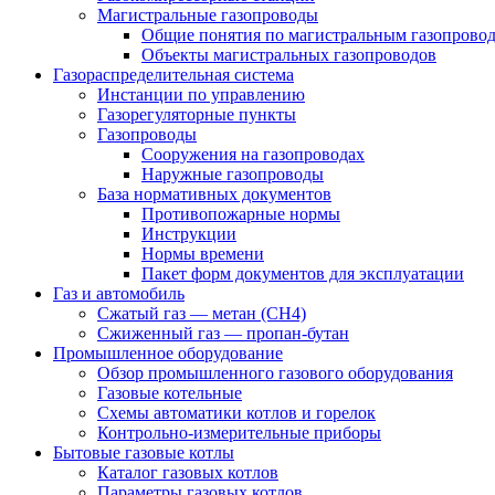
Магистральные газопроводы
Общие понятия по магистральным газопрово
Объекты магистральных газопроводов
Газораспределительная система
Инстанции по управлению
Газорегуляторные пункты
Газопроводы
Сооружения на газопроводах
Наружные газопроводы
База нормативных документов
Противопожарные нормы
Инструкции
Нормы времени
Пакет форм документов для эксплуатации
Газ и автомобиль
Сжатый газ — метан (CH4)
Сжиженный газ — пропан-бутан
Промышленное оборудование
Обзор промышленного газового оборудования
Газовые котельные
Схемы автоматики котлов и горелок
Контрольно-измерительные приборы
Бытовые газовые котлы
Каталог газовых котлов
Параметры газовых котлов