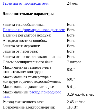
Гарантия от производителя:
24 мес.
Дополнительные параметры
Защита теплообменника:
Есть
Наличие информационного дисплея:
Есть
Наличие регулятора воздуха:
Есть
Автодиагностика ошибок:
Есть
Защита от замерзания:
Есть
Защита от перегрева:
Есть
Защита от насоса от заклинивания:
Есть
Объем расширительного бака:
7 литров
Максимальная температура в
85C°
отопительном контруре:
Максимальная температура в
60C°
контруре горячего водоснабжения:
Максимальное давление воды:
8 бар
Максимальный
расход природного
3.29 м.куб. в час
газа:
Расход сжиженного газа:
2.45 кг./час
Потребление электороэнергии:
110 Вт