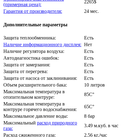
2265$
(примерная цена):
Гарантия от производителя:
24 мес.
Дополнительные параметры
Защита теплообменника:
Есть
Наличие информационного дисплея:
Нет
Наличие регулятора воздуха:
Есть
Автодиагностика ошибок:
Есть
Защита от замерзания:
Есть
Защита от перегрева:
Есть
Защита от насоса от заклинивания:
Есть
Объем расширительного бака:
10 литров
Максимальная температура в
85C°
отопительном контруре:
Максимальная температура в
65C°
контруре горячего водоснабжения:
Максимальное давление воды:
8 бар
Максимальный
расход природного
3.49 м.куб. в час
газа:
Расход сжиженного газа:
2.56 кг./час