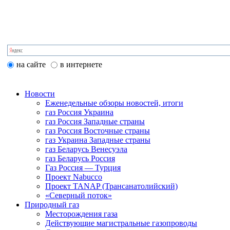
на сайте
в интернете
Новости
Еженедельные обзоры новостей, итоги
газ Россия Украина
газ Россия Западные страны
газ Россия Восточные страны
газ Украина Западные страны
газ Беларусь Венесуэла
газ Беларусь Россия
Газ Россия — Турция
Проект Nabucco
Проект TANAP (Трансанатолийский)
«Северный поток»
Природный газ
Месторождения газа
Действующие магистральные газопроводы