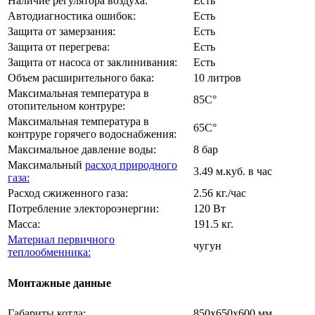
Наличие регулятора воздуха:
Есть
Автодиагностика ошибок:
Есть
Защита от замерзания:
Есть
Защита от перегрева:
Есть
Защита от насоса от заклинивания:
Есть
Объем расширительного бака:
10 литров
Максимальная температура в
85C°
отопительном контруре:
Максимальная температура в
65C°
контруре горячего водоснабжения:
Максимальное давление воды:
8 бар
Максимальный
расход природного
3.49 м.куб. в час
газа:
Расход сжиженного газа:
2.56 кг./час
Потребление электороэнергии:
120 Вт
Масса:
191.5 кг.
Материал первичного
чугун
теплообменника:
Монтажные данные
Габариты котла:
850х650х600 мм.