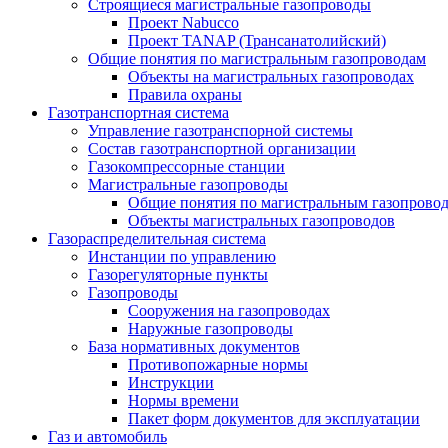
Строящиеся магистральные газопроводы
Проект Nabucco
Проект TANAP (Трансанатолийский)
Общие понятия по магистральным газопроводам
Объекты на магистральных газопроводах
Правила охраны
Газотранспортная система
Управление газотранспорной системы
Состав газотранспортной организации
Газокомпрессорные станции
Магистральные газопроводы
Общие понятия по магистральным газопрово
Объекты магистральных газопроводов
Газораспределительная система
Инстанции по управлению
Газорегуляторные пункты
Газопроводы
Сооружения на газопроводах
Наружные газопроводы
База нормативных документов
Противопожарные нормы
Инструкции
Нормы времени
Пакет форм документов для эксплуатации
Газ и автомобиль