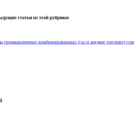
ыдущие статьи из этой рубрики:
ты промышленных комбинированных (газ и жидкое топливо) гор
й