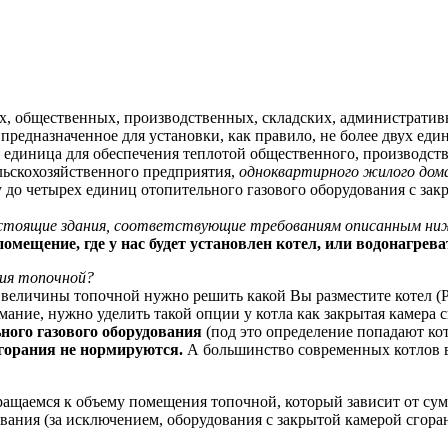
, общественных, производственных, складских, администрати
редназначенное для установки, как правило, не более двух еди
 единица для обеспечения теплотой общественного, производств
ьскохозяйственного предприятия,
одноквартирного жилого дома
 до четырех единиц отопительного газового оборудования с за
стоящие здания, соответствующие требованиям описанным ни
омещение, где у нас будет установлен котел, или водонагрева
ия топочной?
ду величины топочной нужно решить какой Вы разместите котел 
имание, нужно уделить такой опции у котла как закрытая камера 
ного газового оборудования
(под это определение попадают ко
сгорания не нормируются.
А большинство современных котлов 
звращаемся к объему помещения топочной, который зависит от су
ания (за исключением, оборудования с закрытой камерой сгоран