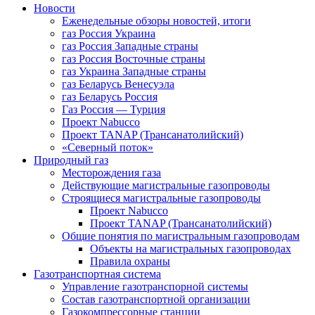
Новости
Еженедельные обзоры новостей, итоги
газ Россия Украина
газ Россия Западные страны
газ Россия Восточные страны
газ Украина Западные страны
газ Беларусь Венесуэла
газ Беларусь Россия
Газ Россия — Турция
Проект Nabucco
Проект TANAP (Трансанатолийский)
«Северный поток»
Природный газ
Месторождения газа
Действующие магистральные газопроводы
Строящиеся магистральные газопроводы
Проект Nabucco
Проект TANAP (Трансанатолийский)
Общие понятия по магистральным газопроводам
Объекты на магистральных газопроводах
Правила охраны
Газотранспортная система
Управление газотранспорной системы
Состав газотранспортной организации
Газокомпрессорные станции