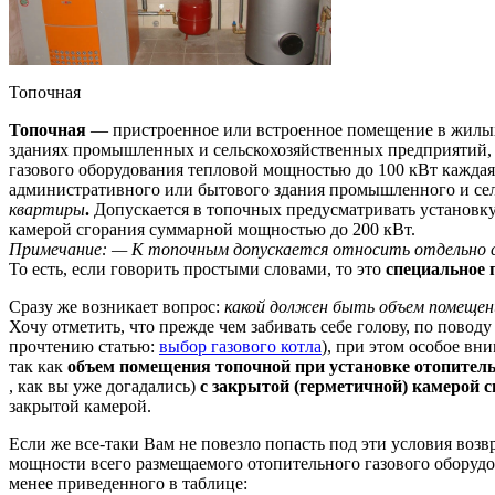
Топочная
Топочная
— пристроенное или встроенное помещение в жилых
зданиях промышленных и сельскохозяйственных предприятий, п
газового оборудования тепловой мощностью до 100 кВт каждая
административного или бытового здания промышленного и сел
квартиры
.
Допускается в топочных предусматривать установку
камерой сгорания суммарной мощностью до 200 кВт.
Примечание: — К топочным допускается относить отдельно 
То есть, если говорить простыми словами, то это
специальное п
Сразу же возникает вопрос:
какой должен быть объем помещен
Хочу отметить, что прежде чем забивать себе голову, по пово
прочтению статью:
выбор газового котла
), при этом особое вн
так как
объем помещения топочной при установке отопитель
, как вы уже догадались)
с закрытой (герметичной) камерой 
закрытой камерой.
Если же все-таки Вам не повезло попасть под эти условия во
мощности всего размещаемого отопительного газового оборудов
менее приведенного в таблице: