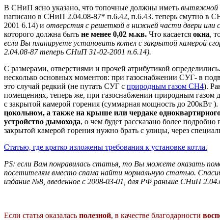
В СНиП ясно указано, что топочные должны иметь
вытяжной 
написано в СНиП 2.04.08-87* п.6.42, п.6.43. теперь смутно в 
2001 6.14) и
отверстия с решеткой в нижней части двери или
которого должна быть
не менее 0,02 м.кв.
Что касается
окна
, 
если Вы планируете установить котел с закрытой камерой сго
2.04.08-87 теперь СНиП 31-02-2001 п.6.14).
С размерами, отверстиями и прочей атрибутикой определились.
несколько основных моментов: при газоснабжении СУГ- в под
это случай редкий (не путать СУГ с
природным газом CH4
). Р
помещениях, теперь же, при газоснабжении природным газом д
с закрытой камерой горения (суммарная мощность до 200кВт )
цокольном, а также на крыше или чердаке одноквартирног
устройство дымохода
, о чем будет рассказано более подробно 
закрытой камерой горения нужно брать с улицы, через специа
Статью, где кратко изложены требования к установке котла.
PS: если Вам понравилась статья, то Вы можете оказать по
посетителям вместо спама найти нормальную статью. Спасибо.
издание №8, введенное с 2008-03-01, для РФ раньше СНиП 2.04.0
Если статья оказалась
полезной
, в качестве благодарности
восп