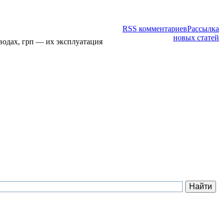
RSS комментариев
Рассылка
новых статей
водах, грп — их эксплуатация