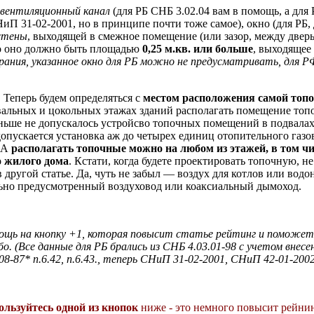
вентиляционный канал
(для РБ СНБ 3.02.04 вам в помощь, а для
СНиП 31-02-2001, но в принципе почти тоже самое), окно (для РБ
 стены
, выходящей в смежное помещение (или зазор, между двер
то оно должно быть площадью
0,25 м.кв. или больше
, выходящее
рания, указанное окно для РБ можно не предусматривать, для 
 Теперь будем определяться с
местом расположения самой топо
вальных и цокольных этажах зданий располагать помещение то
аньше не допускалось устройсво топочных помещений в подвала
опускается установка аж до четырех единиц отопительного газо
. А
располагать топочные можно на любом из этажей, в том ч
о жилого дома
. Кстати, когда будете проектировать топочную, не
в другой статье. Да, чуть не забыл — воздух для котлов или водо
льно предусмотренный воздуховод или коаксиальный дымоход.
мощь на кнопку +1, которая повысит статье рейтинг и поможе
 (Все данные для РБ брались из СНБ 4.03.01-98 с учетом внесе
8-87* п.6.42, п.6.43., теперь СНиП 31-02-2001, СНиП 42-01-2002
ользуйтесь одной из кнопок
ниже - это немного повысит рейнин