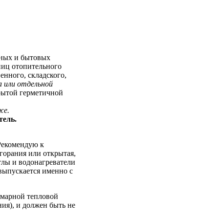
вных и бытовых
ниц отопительного
енного, складского,
 или отдельной
крытой герметичной
же.
тель.
(Рекомендую к
сгорания или открытая,
тлы и водонагреватели
выпускается именно с
ммарной тепловой
ия), и должен быть не