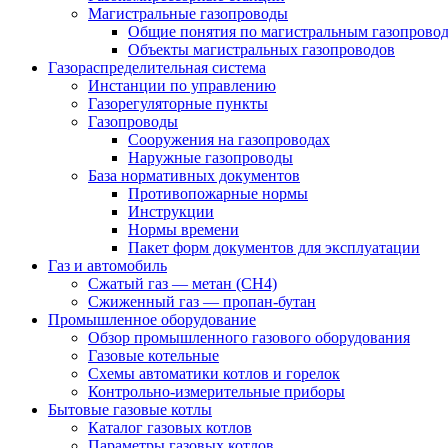
Магистральные газопроводы
Общие понятия по магистральным газопрово
Объекты магистральных газопроводов
Газораспределительная система
Инстанции по управлению
Газорегуляторные пункты
Газопроводы
Сооружения на газопроводах
Наружные газопроводы
База нормативных документов
Противопожарные нормы
Инструкции
Нормы времени
Пакет форм документов для эксплуатации
Газ и автомобиль
Сжатый газ — метан (CH4)
Сжиженный газ — пропан-бутан
Промышленное оборудование
Обзор промышленного газового оборудования
Газовые котельные
Схемы автоматики котлов и горелок
Контрольно-измерительные приборы
Бытовые газовые котлы
Каталог газовых котлов
Параметры газовых котлов