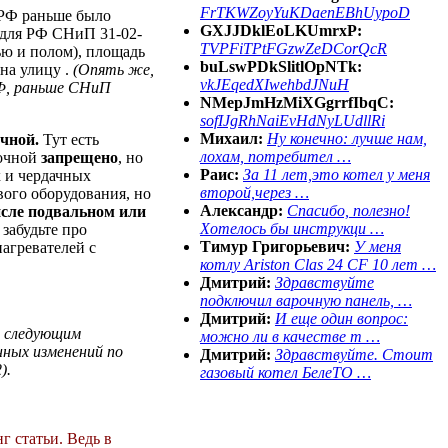
FrTKWZoyYuKDaenEBhUypoD
 РФ раньше было
GXJJDklEoLKUmrxP:
, для РФ СНиП 31-02-
TVPFiTPtFGzwZeDCorQcR
ью и полом), площадь
buLswPDkSlitlOpNTk:
 на улицу .
(Опять же,
vkJEqedXIwehbdJNuH
РФ, раньше СНиП
NMepJmHzMiXGgrrfIbqC:
sofIJgRhNaiEvHdNyLUdllRi
Михаил:
Ну конечно: лучше нам,
чной.
Тут есть
лохам, потребител …
почной
запрещено
, но
Раис:
За 11 лет,это котел у меня
х и чердачных
второй,через …
вого оборудования, но
Александр:
Спасибо, полезно!
исле подвальном или
Хотелось бы инструкци …
 забудьте про
Тимур Григорьевич:
У меня
нагревателей с
котлу Ariston Clas 24 CF 10 лет …
Дмитрий:
Здравствуйте
подключил варочную панель, …
Дмитрий:
И еще один вопрос:
т следующим
можно ли в качестве т …
нных изменений по
Дмитрий:
Здравствуйте. Стоит
).
газовый котел БелеТО …
г статьи. Ведь в