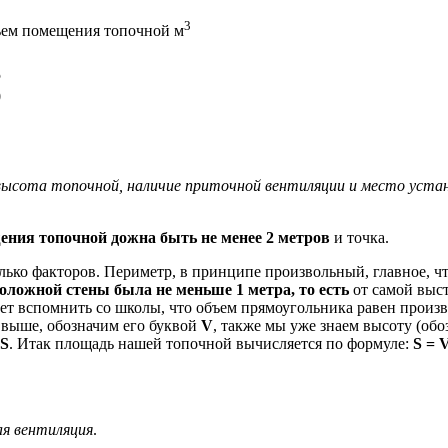
3
ем помещения топочной м
5
0
высота топочной, наличие приточной вентиляции и место устан
ния топочной дожна быть не менее 2 метров
и точка.
колько факторов. Периметр, в принципе произвольный, главное, 
воложной стены была не меньше 1 метра, то есть
от самой выс
дует вспомнить со школы, что объем прямоугольника равен прои
 выше, обозначим его буквой
V
, также мы уже знаем высоту (об
S
. Итак площадь нашей топочной вычисляется по формуле:
S = 
я вентиляция
.