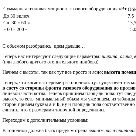
Суммарная тепловая мощность газового оборудования кВт
Объ
До 30 включ.
7,5
Св. 30 » 60 «
13,
» 60 » 200 «
15,
С объемом разобрались, идем дальше…
Теперь нас интересуют следующие параметры:
ширина, длина, 
(или любого другого отопительного прибора).
Начнем с высоты, так как тут все просто и ясно:
высота помеще
Теперь, что касается периметра топочной: тут существует нес
в свету со стороны фронта газового оборудования до проти
лицевой части котла. Теперь прикинем площадь пола: тут сле
высоту, то есть, минимальный объем мы уже знаем, из таблицы
сторон примем буквы
a
и
b
, ну и площадь пола соответственно
считать, что с размерами топочной определились.
Переходим к дополнительным условиям:
В топочной должна быть предусмотрена
вытяжная и приточна