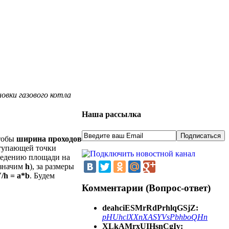
овки газового котла
Наша рассылка
чтобы
ширина проходов
тупающей точки
зведению площади на
означим
h
), за размеры
V/h = a*b
. Будем
Комментарии (Вопрос-ответ)
deahciESMrRdPrhlqGSjZ:
pHUhclXXnXASYVsPbhboQHn
XLkAMrxUIHsnCgIv: