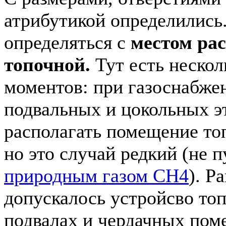
атрибутикой определились
определяться с
местом ра
топочной.
Тут есть неско
моментов: при газоснабже
подвальных и цокольных э
располагать помещение т
но это случай редкий (не 
природным газом CH4
). Р
допускалось устройсво то
подвалах и чердачных пом