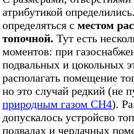
атрибутикой определились
определяться с
местом ра
топочной.
Тут есть неско
моментов: при газоснабже
подвальных и цокольных э
располагать помещение т
но это случай редкий (не 
природным газом CH4
). Р
допускалось устройсво то
подвалах и чердачных пом