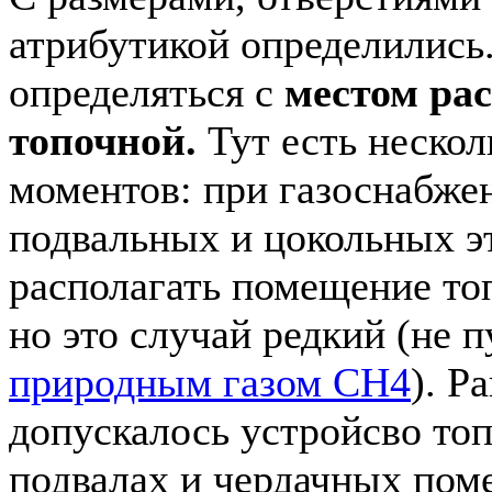
атрибутикой определились
определяться с
местом ра
топочной.
Тут есть неско
моментов: при газоснабже
подвальных и цокольных э
располагать помещение т
но это случай редкий (не 
природным газом CH4
). Р
допускалось устройсво то
подвалах и чердачных пом