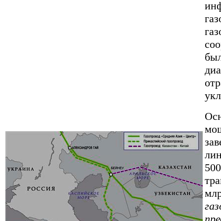
инф
газ
газ
соо
бы
диа
отр
укл
Ос
мощ
зав
лин
500
тра
млр
газ
пре