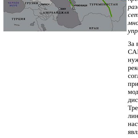
ра
сет
мно
упр
За 
САЦ
нуж
рек
со
при
мод
дис
Тре
лин
нас
явл