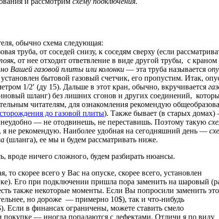
вования и рассмотрим
схему подключения
.
еля, обычно схема следующая:
овая труба, от соседей снизу, к соседям сверху (если рассматрива
тояк
, от нее отходит ответвление в виде другой трубы, с краном 
но Вашей газовой плиты или колонки
— эта труба называется
опу
 установлен бытовой газовый счетчик, его пропустим. Итак, опу
етром 1/2′ (ду 15). Дальше в этот кран, обычно, вкручивается
га
иновый шланг) без лишних сгонов и других соединений, котор
тельным читателям, для ознакомления рекомендую общеобразова
есторождения до газовой плиты
). Также бывает (в старых домах)
е неудобно — не отодвинешь, не переставишь. Поэтому такую
сх
, я не рекомендую. Наиболее удобная на сегодняшний день —
сх
ва
(шланга), ее мы и будем рассматривать ниже.
ь, вроде ничего сложного, будем разбирать нюансы.
, то скорее всего у Вас на опуске, скорее всего, установлен
нке). Его при подключении пришла пора заменить на шаровый (р
 есть также некоторые моменты. Если Вы попросили заменить это
тельнее, но дороже — примерно 10$), так и что-нибудь
$). Если в финансах ограничены, можете ставить смело
ри покупке — иногда попадаются с дефектами. Отличи я по виду