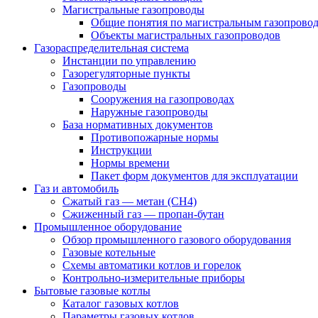
Магистральные газопроводы
Общие понятия по магистральным газопрово
Объекты магистральных газопроводов
Газораспределительная система
Инстанции по управлению
Газорегуляторные пункты
Газопроводы
Сооружения на газопроводах
Наружные газопроводы
База нормативных документов
Противопожарные нормы
Инструкции
Нормы времени
Пакет форм документов для эксплуатации
Газ и автомобиль
Сжатый газ — метан (CH4)
Сжиженный газ — пропан-бутан
Промышленное оборудование
Обзор промышленного газового оборудования
Газовые котельные
Схемы автоматики котлов и горелок
Контрольно-измерительные приборы
Бытовые газовые котлы
Каталог газовых котлов
Параметры газовых котлов