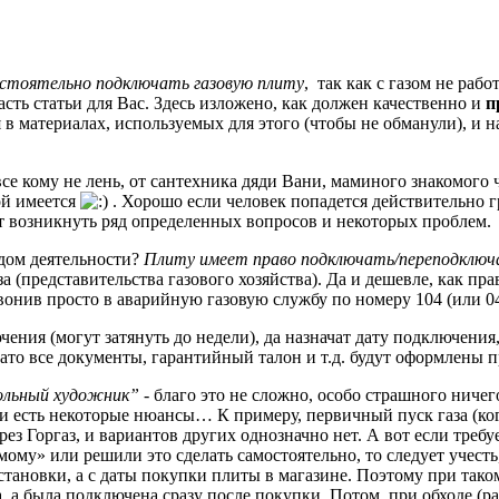
стоятельно подключать газовую плиту
, так как с газом не рабо
асть статьи для Вас. Здесь изложено, как должен качественно и
п
в материалах, используемых для этого (чтобы не обманули), и н
се кому не лень, от сантехника дяди Вани, маминого знакомого 
ой имеется
. Хорошо если человек попадется действительно 
ет возникнуть ряд определенных вопросов и некоторых проблем.
идом деятельности?
Плиту имеет право подключать/переподключ
за (представительства газового хозяйства). Да и дешевле, как пра
вонив просто в аварийную газовую службу по номеру 104 (или 04
ния (могут затянуть до недели), да назначат дату подключения,
ато все документы, гарантийный талон и т.д. будут оформлены п
вольный художник”
- благо это не сложно, особо страшного ничего
ии есть некоторые нюансы… К примеру, первичный пуск газа (ко
рез Горгаз, и вариантов других однозначно нет. А вот если требу
мому» или решили это сделать самостоятельно, то следует учесть
установки, а с даты покупки плиты в магазине. Поэтому при тако
 а была подключена сразу после покупки. Потом, при обходе (раз