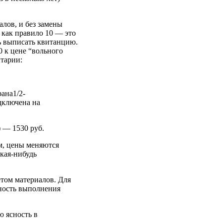
алов, и без замены
о как правило 10 — это
ть выписать квитанцию.
0 к цене “вольного
нтарии:
ана1/2-
одключена на
 — 1530 руб.
ем, цены меняются
кая-нибудь
етом материалов. Для
ьность выполнения
ю ясность в