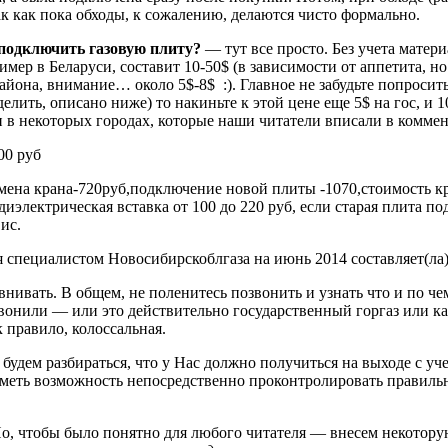
ак как пока обходы, к сожалению, делаются чисто формально.
подключить газовую плиту?
— тут все просто. Без учета матери
имер в Беларуси, составит 10-50$ (в зависимости от аппетита, н
айона, внимание… около 5$-8$ :). Главное не забудьте попроси
елить, описано ниже) то накиньте к этой цене еще 5$ на гос, и 1
н в некоторых городах, которые наши читатели вписали в комме
00 руб
амена крана-720руб,подключение новой плиты -1070,стоимость кр
иэлектрическая вставка от 100 до 220 руб, если старая плита п
ис.
специалистом Новосибирскоблгаза на июнь 2014 составляет(ла)
нивать. В общем, не поленитесь позвонить и узнать что и по ч
звонили — или это действительно государственный горгаз или ка
 правило, колоссальная.
 будем разбираться, что у Нас должно получиться на выходе с уч
 иметь возможность непосредственно проконтролировать правил
о, чтобы было понятно для любого читателя — внесем некотору