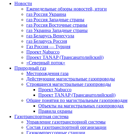
Новости
Еженедельные обзоры новостей, итоги
газ Россия Украина
газ Россия Западные страны
газ Россия Восточные страны
газ Украина Западные страны
газ Беларусь Венесуэла
газ Беларусь Россия
Газ Россия — Турция
Проект Nabucco
Проект TANAP (Трансанатолийский)
«Северный поток»
Природный газ
Месторождения газа
Действующие магистральные газопроводы
Строящиеся магистральные газопроводы
Проект Nabucco
Проект TANAP (Трансанатолийский)
Общие понятия по магистральным газопроводам
Объекты на магистральных газопроводах
Правила охраны
Газотранспортная система
Управление газотранспорной системы
Состав газотранспортной организации
Газокомпрессорные станции