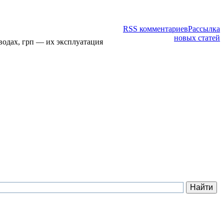
RSS комментариев
Рассылка
новых статей
водах, грп — их эксплуатация