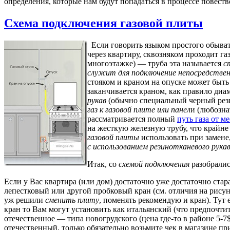
определения, которые нам будут попадаться в процессе повест
Схема подключения газовой плиты
Если говорить языком простого обыват
через квартиру, сквозняком проходит газ
многоэтажке) — труба эта называется
с
служит для подключение непосредствен
стояком и краном на опуске может быть
заканчивается краном, как правило диам
рукав
(обычно специальный черный рез
газ к газовой плите или панел
и (любозна
рассматривается полный
путь газа от м
на жесткую железную трубу, что крайн
газовой плиты
использовать при замене
с использованием резинотканевого рука
Итак, со
схемой подключения
разобралис
Если у Вас квартира (или дом) достаточно уже достаточно старая
лепестковый или другой пробковый кран (см. отличия на рису
уж решили
сменить плиту
, поменять рекомендую и кран). Тут
кран то Вам могут установить как итальянский (что предпочти
отечественное — типа новогрудского (цена где-то в районе 5-7
отечественный, только обязательно возьмите чек в магазине п