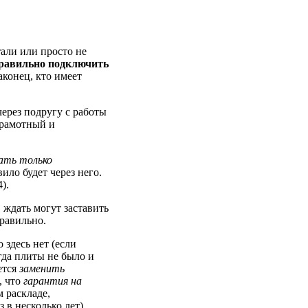
тали или просто не
равильно подключить
аконец, кто имеет
через подругу с работы
грамотный и
ать только
вило будет через него.
).
 ждать могут заставить
равильно.
 здесь нет (если
гда плиты не было и
ется
заменить
, что
гарантия на
м раскладе,
 в несколько лет)