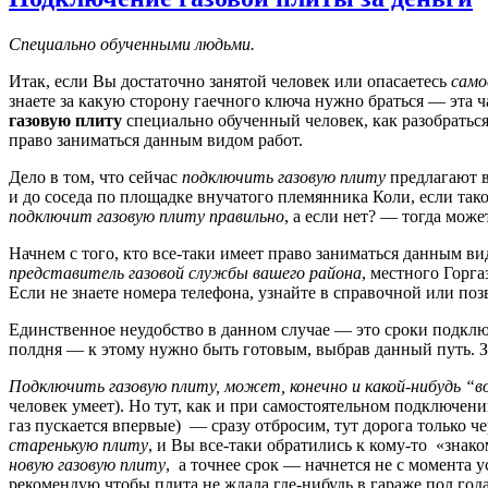
Специально обученными людьми.
Итак, если Вы достаточно занятой человек или опасаетесь
само
знаете за какую сторону гаечного ключа нужно браться — эта ч
газовую плиту
специально обученный человек, как разобраться 
право заниматься данным видом работ.
Дело в том, что сейчас
подключить газовую плиту
предлагают в
и до соседа по площадке внучатого племянника Коли, если так
подключит газовую плиту правильно
, а если нет? — тогда мож
Начнем с того, кто все-таки имеет право заниматься данным в
представитель газовой службы вашего района
, местного Горга
Если не знаете номера телефона, узнайте в справочной или поз
Единственное неудобство в данном случае — это сроки подключе
полдня — к этому нужно быть готовым, выбрав данный путь. З
Подключить газовую плиту, может, конечно и какой-нибудь “
человек умеет). Но тут, как и при самостоятельном подключен
газ пускается впервые) — сразу отбросим, тут дорога только че
старенькую плиту
, и Вы все-таки обратились к кому-то «знако
новую газовую плиту
, а точнее срок — начнется не с момента 
рекомендую чтобы плита не ждала где-нибудь в гараже пол года,