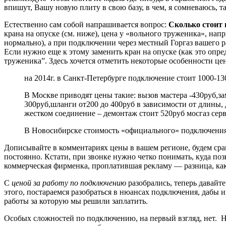
впишут, Вашу новую плиту в свою базу, в чем, я сомневаюсь, т
Естественно сам собой напрашивается вопрос:
Сколько стоит 
крана на опуске (см. ниже), цена у «вольного труженика», напр
нормально), а при подключении через местный Горгаз вашего р
Если нужно еще к этому заменить кран на опуске (как это опред
труженика”. Здесь хочется отметить некоторые особенности це
на 2014г. в Санкт-Петербурге подключение стоит 1000-13
В Москве приводят цены такие: вызов мастера -430руб,з
300руб,шланги от200 до 400руб в зависимости от длины, д
жестком соединение – демонтаж стоит 520руб мосгаз серв
В Новосибирске стоимость «официального» подключения 
Дописывайте в комментариях цены в вашем регионе, будем срав
постоянно. Кстати, при звонке нужно четко понимать, куда по
коммерческая фирменка, проплатившая рекламу — разница, как
С
ценой за работу по подключению
разобрались, теперь давайте
этого, постараемся разобраться в нюансах подключения, дабы
работы за которую мы решили заплатить.
Особых сложностей по подключению, на первый взгляд, нет. Н