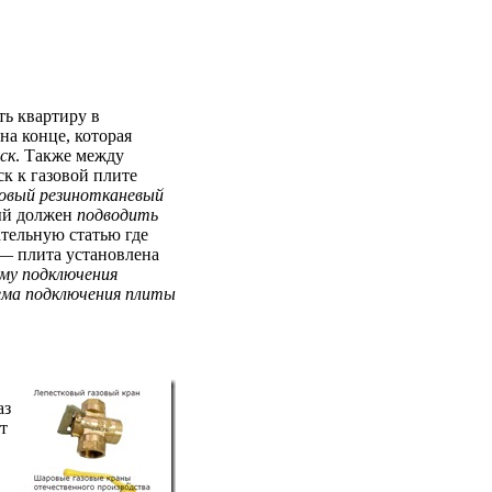
ть квартиру в
на конце, которая
ск
. Также между
ск к газовой плите
зовый резинотканевый
ый должен
подводить
тельную статью где
 — плита установлена
ему подключения
ема подключения плиты
аз
т