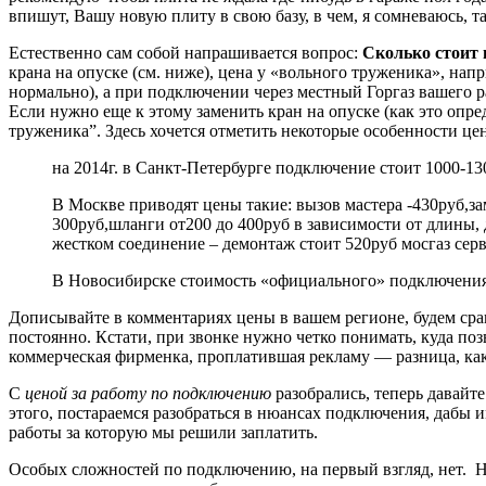
впишут, Вашу новую плиту в свою базу, в чем, я сомневаюсь, т
Естественно сам собой напрашивается вопрос:
Сколько стоит 
крана на опуске (см. ниже), цена у «вольного труженика», напр
нормально), а при подключении через местный Горгаз вашего р
Если нужно еще к этому заменить кран на опуске (как это опред
труженика”. Здесь хочется отметить некоторые особенности це
на 2014г. в Санкт-Петербурге подключение стоит 1000-13
В Москве приводят цены такие: вызов мастера -430руб,з
300руб,шланги от200 до 400руб в зависимости от длины, д
жестком соединение – демонтаж стоит 520руб мосгаз серв
В Новосибирске стоимость «официального» подключения 
Дописывайте в комментариях цены в вашем регионе, будем срав
постоянно. Кстати, при звонке нужно четко понимать, куда по
коммерческая фирменка, проплатившая рекламу — разница, как
С
ценой за работу по подключению
разобрались, теперь давайте
этого, постараемся разобраться в нюансах подключения, дабы
работы за которую мы решили заплатить.
Особых сложностей по подключению, на первый взгляд, нет. Н