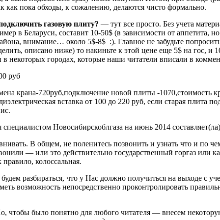
ак как пока обходы, к сожалению, делаются чисто формально.
подключить газовую плиту?
— тут все просто. Без учета матери
имер в Беларуси, составит 10-50$ (в зависимости от аппетита, н
айона, внимание… около 5$-8$ :). Главное не забудьте попроси
елить, описано ниже) то накиньте к этой цене еще 5$ на гос, и 1
н в некоторых городах, которые наши читатели вписали в комме
00 руб
амена крана-720руб,подключение новой плиты -1070,стоимость кр
иэлектрическая вставка от 100 до 220 руб, если старая плита п
ис.
специалистом Новосибирскоблгаза на июнь 2014 составляет(ла)
нивать. В общем, не поленитесь позвонить и узнать что и по ч
звонили — или это действительно государственный горгаз или ка
 правило, колоссальная.
 будем разбираться, что у Нас должно получиться на выходе с уч
 иметь возможность непосредственно проконтролировать правил
о, чтобы было понятно для любого читателя — внесем некотору