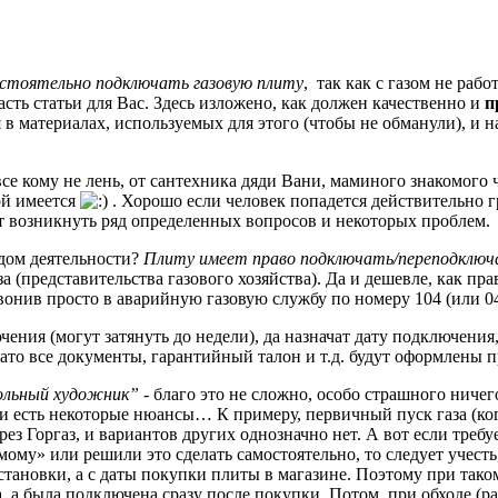
стоятельно подключать газовую плиту
, так как с газом не рабо
асть статьи для Вас. Здесь изложено, как должен качественно и
п
в материалах, используемых для этого (чтобы не обманули), и н
се кому не лень, от сантехника дяди Вани, маминого знакомого 
ой имеется
. Хорошо если человек попадется действительно 
ет возникнуть ряд определенных вопросов и некоторых проблем.
идом деятельности?
Плиту имеет право подключать/переподключ
за (представительства газового хозяйства). Да и дешевле, как пра
вонив просто в аварийную газовую службу по номеру 104 (или 04
ния (могут затянуть до недели), да назначат дату подключения,
ато все документы, гарантийный талон и т.д. будут оформлены п
вольный художник”
- благо это не сложно, особо страшного ничего
ии есть некоторые нюансы… К примеру, первичный пуск газа (ко
рез Горгаз, и вариантов других однозначно нет. А вот если требу
мому» или решили это сделать самостоятельно, то следует учесть
установки, а с даты покупки плиты в магазине. Поэтому при тако
 а была подключена сразу после покупки. Потом, при обходе (раз