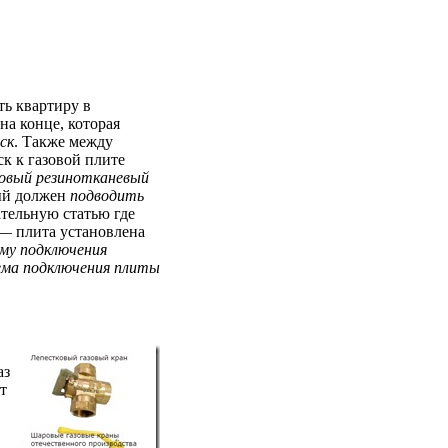
ть квартиру в
на конце, которая
ск
. Также между
ск к газовой плите
зовый резинотканевый
ый должен
подводить
тельную статью где
 — плита установлена
ему подключения
ема подключения плиты
аз
т