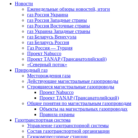
Новости
Еженедельные обзоры новостей, итоги
газ Россия Украина
газ Россия Западные страны
газ Россия Восточные страны
газ Украина Западные страны
газ Беларусь Венесуэла
газ Беларусь Россия
Газ Россия — Турция
Проект Nabucco
Проект TANAP (Трансанатолийский)
«Северный поток»
Природный газ
Месторождения газа
Действующие магистральные газопроводы
Строящиеся магистральные газопроводы
Проект Nabucco
Проект TANAP (Трансанатолийский)
Общие понятия по магистральным газопроводам
Объекты на магистральных газопроводах
Правила охраны
Газотранспортная система
Управление газотранспорной системы
Состав газотранспортной организации
Газокомпрессорные станции