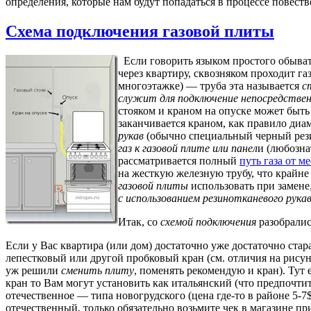
определения, которые нам будут попадаться в процессе повест
Схема подключения газовой плиты
Если говорить языком простого обыват
через квартиру, сквозняком проходит газ
многоэтажке) — труба эта называется
с
служит для подключение непосредствен
стояком и краном на опуске может быть
заканчивается краном, как правило диам
рукав
(обычно специальный черный рез
газ к газовой плите или панел
и (любозна
рассматривается полный
путь газа от м
на жесткую железную трубу, что крайн
газовой плиты
использовать при замене
с использованием резинотканевого рука
Итак, со
схемой подключения
разобралис
Если у Вас квартира (или дом) достаточно уже достаточно старая
лепестковый или другой пробковый кран (см. отличия на рису
уж решили
сменить плиту
, поменять рекомендую и кран). Тут
кран то Вам могут установить как итальянский (что предпочти
отечественное — типа новогрудского (цена где-то в районе 5-7
отечественный, только обязательно возьмите чек в магазине п