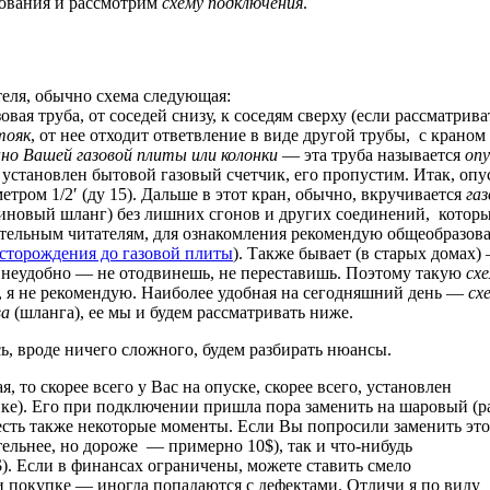
вования и рассмотрим
схему подключения
.
еля, обычно схема следующая:
овая труба, от соседей снизу, к соседям сверху (если рассматрива
тояк
, от нее отходит ответвление в виде другой трубы, с краном 
но Вашей газовой плиты или колонки
— эта труба называется
опу
 установлен бытовой газовый счетчик, его пропустим. Итак, опу
етром 1/2′ (ду 15). Дальше в этот кран, обычно, вкручивается
га
иновый шланг) без лишних сгонов и других соединений, котор
тельным читателям, для ознакомления рекомендую общеобразова
есторождения до газовой плиты
). Также бывает (в старых домах)
е неудобно — не отодвинешь, не переставишь. Поэтому такую
сх
, я не рекомендую. Наиболее удобная на сегодняшний день —
сх
ва
(шланга), ее мы и будем рассматривать ниже.
ь, вроде ничего сложного, будем разбирать нюансы.
, то скорее всего у Вас на опуске, скорее всего, установлен
нке). Его при подключении пришла пора заменить на шаровый (р
 есть также некоторые моменты. Если Вы попросили заменить это
тельнее, но дороже — примерно 10$), так и что-нибудь
$). Если в финансах ограничены, можете ставить смело
ри покупке — иногда попадаются с дефектами. Отличи я по виду