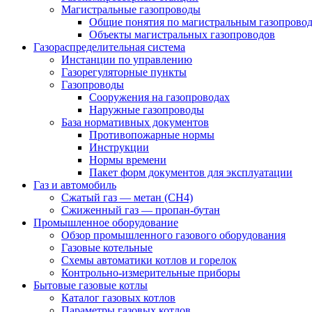
Магистральные газопроводы
Общие понятия по магистральным газопрово
Объекты магистральных газопроводов
Газораспределительная система
Инстанции по управлению
Газорегуляторные пункты
Газопроводы
Сооружения на газопроводах
Наружные газопроводы
База нормативных документов
Противопожарные нормы
Инструкции
Нормы времени
Пакет форм документов для эксплуатации
Газ и автомобиль
Сжатый газ — метан (CH4)
Сжиженный газ — пропан-бутан
Промышленное оборудование
Обзор промышленного газового оборудования
Газовые котельные
Схемы автоматики котлов и горелок
Контрольно-измерительные приборы
Бытовые газовые котлы
Каталог газовых котлов
Параметры газовых котлов