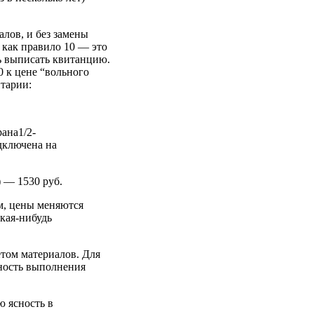
алов, и без замены
о как правило 10 — это
ть выписать квитанцию.
0 к цене “вольного
нтарии:
ана1/2-
одключена на
 — 1530 руб.
ем, цены меняются
кая-нибудь
етом материалов. Для
ьность выполнения
ю ясность в