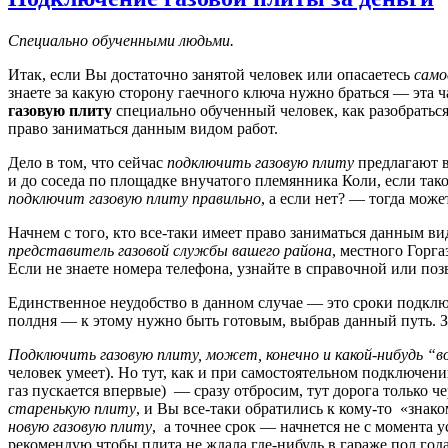
Специально обученными людьми.
Итак, если Вы достаточно занятой человек или опасаетесь
само
знаете за какую сторону гаечного ключа нужно браться — эта ч
газовую плиту
специально обученный человек, как разобраться 
право заниматься данным видом работ.
Дело в том, что сейчас
подключить газовую плиту
предлагают в
и до соседа по площадке внучатого племянника Коли, если так
подключит газовую плиту правильно
, а если нет? — тогда мож
Начнем с того, кто все-таки имеет право заниматься данным в
представитель газовой службы вашего района
, местного Горга
Если не знаете номера телефона, узнайте в справочной или поз
Единственное неудобство в данном случае — это сроки подключе
полдня — к этому нужно быть готовым, выбрав данный путь. З
Подключить газовую плиту, может, конечно и какой-нибудь “
человек умеет). Но тут, как и при самостоятельном подключен
газ пускается впервые) — сразу отбросим, тут дорога только че
старенькую плиту
, и Вы все-таки обратились к кому-то «знако
новую газовую плиту
, а точнее срок — начнется не с момента 
рекомендую чтобы плита не ждала где-нибудь в гараже пол года,