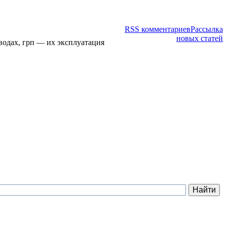
RSS комментариев
Рассылка
новых статей
водах, грп — их эксплуатация