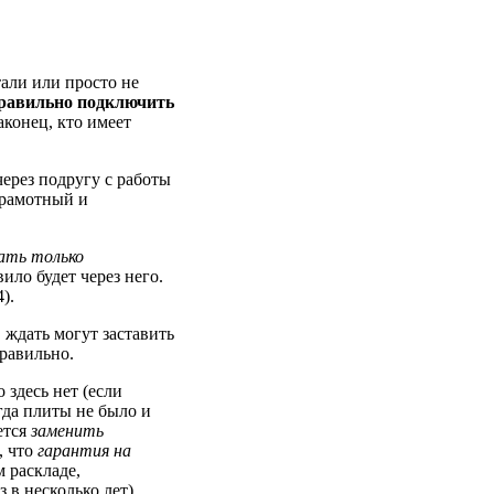
тали или просто не
равильно подключить
аконец, кто имеет
через подругу с работы
грамотный и
ать только
вило будет через него.
).
 ждать могут заставить
равильно.
 здесь нет (если
гда плиты не было и
ется
заменить
, что
гарантия на
м раскладе,
 в несколько лет)