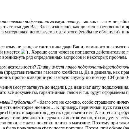
стоятельно подключать газовую плиту
, так как с газом не рабо
асть статьи для Вас. Здесь изложено, как должен качественно и
п
в материалах, используемых для этого (чтобы не обманули), и н
се кому не лень, от сантехника дяди Вани, маминого знакомого 
ой имеется
. Хорошо если человек попадется действительно 
ет возникнуть ряд определенных вопросов и некоторых проблем.
идом деятельности?
Плиту имеет право подключать/переподключ
за (представительства газового хозяйства). Да и дешевле, как пра
вонив просто в аварийную газовую службу по номеру 104 (или 04
ния (могут затянуть до недели), да назначат дату подключения,
ато все документы, гарантийный талон и т.д. будут оформлены п
вольный художник”
- благо это не сложно, особо страшного ничего
ии есть некоторые нюансы… К примеру, первичный пуск газа (ко
рез Горгаз, и вариантов других однозначно нет. А вот если требу
мому» или решили это сделать самостоятельно, то следует учесть
установки, а с даты покупки плиты в магазине. Поэтому при тако
 а была подключена сразу после покупки. Потом, при обходе (раз