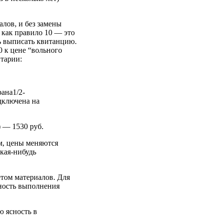
алов, и без замены
о как правило 10 — это
ть выписать квитанцию.
0 к цене “вольного
нтарии:
ана1/2-
одключена на
 — 1530 руб.
ем, цены меняются
кая-нибудь
етом материалов. Для
ьность выполнения
ю ясность в