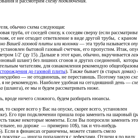
вования и рассмотрим
схему подключения
.
еля, обычно схема следующая:
овая труба, от соседей снизу, к соседям сверху (если рассматрива
тояк
, от нее отходит ответвление в виде другой трубы, с краном 
но Вашей газовой плиты или колонки
— эта труба называется
опу
 установлен бытовой газовый счетчик, его пропустим. Итак, опу
етром 1/2′ (ду 15). Дальше в этот кран, обычно, вкручивается
га
иновый шланг) без лишних сгонов и других соединений, котор
тельным читателям, для ознакомления рекомендую общеобразова
есторождения до газовой плиты
). Также бывает (в старых домах)
е неудобно — не отодвинешь, не переставишь. Поэтому такую
сх
, я не рекомендую. Наиболее удобная на сегодняшний день —
сх
ва
(шланга), ее мы и будем рассматривать ниже.
ь, вроде ничего сложного, будем разбирать нюансы.
, то скорее всего у Вас на опуске, скорее всего, установлен
нке). Его при подключении пришла пора заменить на шаровый (р
 есть также некоторые моменты. Если Вы попросили заменить это
тельнее, но дороже — примерно 10$), так и что-нибудь
$). Если в финансах ограничены, можете ставить смело
ри покупке — иногда попадаются с дефектами. Отличи я по виду