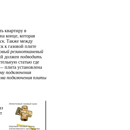
ть квартиру в
на конце, которая
ск
. Также между
ск к газовой плите
зовый резинотканевый
ый должен
подводить
тельную статью где
 — плита установлена
ему подключения
ема подключения плиты
аз
т