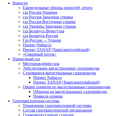
Новости
Еженедельные обзоры новостей, итоги
газ Россия Украина
газ Россия Западные страны
газ Россия Восточные страны
газ Украина Западные страны
газ Беларусь Венесуэла
газ Беларусь Россия
Газ Россия — Турция
Проект Nabucco
Проект TANAP (Трансанатолийский)
«Северный поток»
Природный газ
Месторождения газа
Действующие магистральные газопроводы
Строящиеся магистральные газопроводы
Проект Nabucco
Проект TANAP (Трансанатолийский)
Общие понятия по магистральным газопроводам
Объекты на магистральных газопроводах
Правила охраны
Газотранспортная система
Управление газотранспорной системы
Состав газотранспортной организации
Газокомпрессорные станции