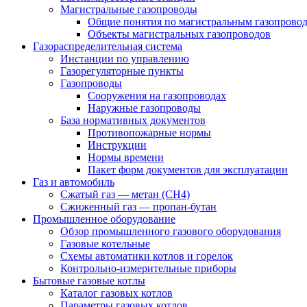
Магистральные газопроводы
Общие понятия по магистральным газопрово
Объекты магистральных газопроводов
Газораспределительная система
Инстанции по управлению
Газорегуляторные пункты
Газопроводы
Сооружения на газопроводах
Наружные газопроводы
База нормативных документов
Противопожарные нормы
Инструкции
Нормы времени
Пакет форм документов для эксплуатации
Газ и автомобиль
Сжатый газ — метан (CH4)
Сжиженный газ — пропан-бутан
Промышленное оборудование
Обзор промышленного газового оборудования
Газовые котельные
Схемы автоматики котлов и горелок
Контрольно-измерительные приборы
Бытовые газовые котлы
Каталог газовых котлов
Параметры газовых котлов