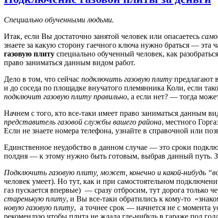
Специально обученными людьми.
Итак, если Вы достаточно занятой человек или опасаетесь
само
знаете за какую сторону гаечного ключа нужно браться — эта ч
газовую плиту
специально обученный человек, как разобраться 
право заниматься данным видом работ.
Дело в том, что сейчас
подключить газовую плиту
предлагают в
и до соседа по площадке внучатого племянника Коли, если так
подключит газовую плиту правильно
, а если нет? — тогда мож
Начнем с того, кто все-таки имеет право заниматься данным в
представитель газовой службы вашего района
, местного Горга
Если не знаете номера телефона, узнайте в справочной или поз
Единственное неудобство в данном случае — это сроки подключе
полдня — к этому нужно быть готовым, выбрав данный путь. З
Подключить газовую плиту, может, конечно и какой-нибудь “
человек умеет). Но тут, как и при самостоятельном подключен
газ пускается впервые) — сразу отбросим, тут дорога только че
старенькую плиту
, и Вы все-таки обратились к кому-то «знако
новую газовую плиту
, а точнее срок — начнется не с момента 
рекомендую чтобы плита не ждала где-нибудь в гараже пол года,