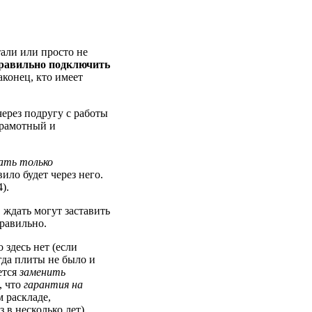
тали или просто не
равильно подключить
аконец, кто имеет
через подругу с работы
грамотный и
ать только
вило будет через него.
).
 ждать могут заставить
равильно.
 здесь нет (если
гда плиты не было и
ется
заменить
, что
гарантия на
м раскладе,
 в несколько лет)