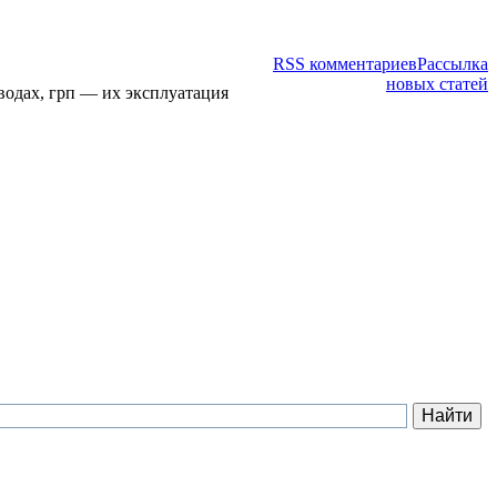
RSS комментариев
Рассылка
новых статей
водах, грп — их эксплуатация