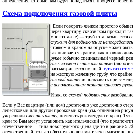
определения, которые нам будут попадаться в процессе повест
Схема подключения газовой плиты
Если говорить языком простого обыват
через квартиру, сквозняком проходит газ
многоэтажке) — труба эта называется
с
служит для подключение непосредствен
стояком и краном на опуске может быть
заканчивается краном, как правило диам
рукав
(обычно специальный черный рез
газ к газовой плите или панел
и (любозна
рассматривается полный
путь газа от м
на жесткую железную трубу, что крайн
газовой плиты
использовать при замене
с использованием резинотканевого рука
Итак, со
схемой подключения
разобралис
Если у Вас квартира (или дом) достаточно уже достаточно старая
лепестковый или другой пробковый кран (см. отличия на рису
уж решили
сменить плиту
, поменять рекомендую и кран). Тут
кран то Вам могут установить как итальянский (что предпочти
отечественное — типа новогрудского (цена где-то в районе 5-7
отечественный, только обязательно возьмите чек в магазине п