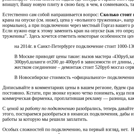
впишут, Вашу новую плиту в свою базу, в чем, я сомневаюсь, т
Естественно сам собой напрашивается вопрос:
Сколько стоит 
крана на опуске (см. ниже), цена у «вольного труженика», напр
нормально), а при подключении через местный Горгаз вашего р
Если нужно еще к этому заменить кран на опуске (как это опред
труженика”. Здесь хочется отметить некоторые особенности це
на 2014г. в Санкт-Петербурге подключение стоит 1000-13
В Москве приводят цены такие: вызов мастера -430руб,з
300руб,шланги от200 до 400руб в зависимости от длины, д
жестком соединение – демонтаж стоит 520руб мосгаз серв
В Новосибирске стоимость «официального» подключения 
Дописывайте в комментариях цены в вашем регионе, будем срав
постоянно. Кстати, при звонке нужно четко понимать, куда по
коммерческая фирменка, проплатившая рекламу — разница, как
С
ценой за работу по подключению
разобрались, теперь давайте
этого, постараемся разобраться в нюансах подключения, дабы
работы за которую мы решили заплатить.
Особых сложностей по подключению, на первый взгляд, нет. Н