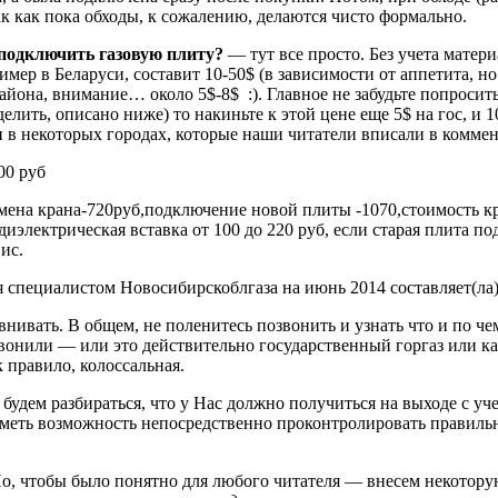
ак как пока обходы, к сожалению, делаются чисто формально.
подключить газовую плиту?
— тут все просто. Без учета матери
имер в Беларуси, составит 10-50$ (в зависимости от аппетита, н
айона, внимание… около 5$-8$ :). Главное не забудьте попроси
елить, описано ниже) то накиньте к этой цене еще 5$ на гос, и 1
н в некоторых городах, которые наши читатели вписали в комме
00 руб
амена крана-720руб,подключение новой плиты -1070,стоимость кр
иэлектрическая вставка от 100 до 220 руб, если старая плита п
ис.
специалистом Новосибирскоблгаза на июнь 2014 составляет(ла)
нивать. В общем, не поленитесь позвонить и узнать что и по ч
звонили — или это действительно государственный горгаз или ка
 правило, колоссальная.
 будем разбираться, что у Нас должно получиться на выходе с уч
 иметь возможность непосредственно проконтролировать правил
о, чтобы было понятно для любого читателя — внесем некотору